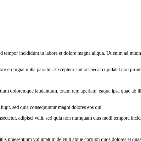
d tempor incididunt ut labore et dolore magna aliqua. Ut enim ad minim 
lore eu fugiat nulla pariatur. Excepteur sint occaecat cupidatat non proid
ntium doloremque laudantium, totam rem aperiam, eaque ipsa quae ab illo i
 fugit, sed quia consequuntur magni dolores eos qui.
sectetur, adipisci velit, sed quia non numquam eius modi tempora inci
iis praesentium voluptatum deleniti atque corrupti quos dolores et quas 