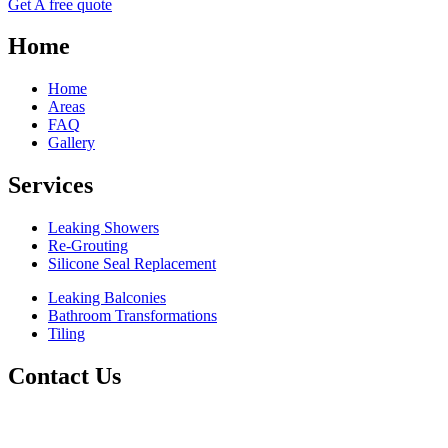
Get A free quote
Home
Home
Areas
FAQ
Gallery
Services
Leaking Showers
Re-Grouting
Silicone Seal Replacement
Leaking Balconies
Bathroom Transformations
Tiling
Contact Us