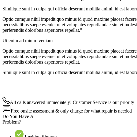
Similique sunt in culpa qui officia deserunt mollitia animi, id est lab
Optio cumque nihil impedit quo minus id quod maxime placeat facere 
necessitatibus saepe eveniet ut et voluptates repudiandae sint et moles
perferendis doloribus asperiores repellat."
Ut enim ad minim veniam
Optio cumque nihil impedit quo minus id quod maxime placeat facere 
necessitatibus saepe eveniet ut et voluptates repudiandae sint et moles
perferendis doloribus asperiores repellat.
Similique sunt in culpa qui officia deserunt mollitia animi, id est lab
All calls answered immediately! Customer Service is our priority
Free onsite assessment & only charge for what repair is needed
Do You Have A
Problem?
Leaking Shower