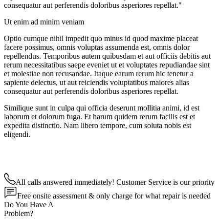
consequatur aut perferendis doloribus asperiores repellat."
Ut enim ad minim veniam
Optio cumque nihil impedit quo minus id quod maxime placeat
facere possimus, omnis voluptas assumenda est, omnis dolor
repellendus. Temporibus autem quibusdam et aut officiis debitis aut
rerum necessitatibus saepe eveniet ut et voluptates repudiandae sint
et molestiae non recusandae. Itaque earum rerum hic tenetur a
sapiente delectus, ut aut reiciendis voluptatibus maiores alias
consequatur aut perferendis doloribus asperiores repellat.
Similique sunt in culpa qui officia deserunt mollitia animi, id est
laborum et dolorum fuga. Et harum quidem rerum facilis est et
expedita distinctio. Nam libero tempore, cum soluta nobis est
eligendi.
All calls answered immediately! Customer Service is our priority
Free onsite assessment & only charge for what repair is needed
Do You Have A
Problem?