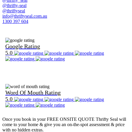
@thrifty_seal
@thrifty-seal
@thriftyseal
info@thriftyseal.com.au
1300 397 604
Find Us on Google
Google Rating
5.0
Find Us on Word Of Mouth
Word Of Mouth Rating
5.0
Once you book in your
FREE ONSITE QUOTE
Thrifty Seal will
come to your home & give you an on-the-spot assessment & price
with no hidden extras.