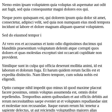
Nemo enim ipsam voluptatem quia voluptas sit aspernatur aut odit
aut fugit, sed quia consequuntur magni dolores eos qui.
Neque porro quisquam est, qui dolorem ipsum quia dolor sit amet,
consectetur, adipisci velit, sed quia non numquam eius modi tempora
incidunt ut labore et dolore magnam aliquam quaerat voluptatem.
Sed do eiusmod tempor i
At vero eos et accusamus et iusto odio dignissimos ducimus qui
blanditiis praesentium voluptatum deleniti atque corrupti quos
dolores et quas molestias excepturi sint occaecati cupiditate non
provident.
Similique sunt in culpa qui officia deserunt mollitia animi, id est
laborum et dolorum fuga. Et harum quidem rerum facilis est et
expedita distinctio. Nam libero tempore, cum soluta nobis est
eligendi.
Optio cumque nihil impedit quo minus id quod maxime placeat
facere possimus, omnis voluptas assumenda est, omnis dolor
repellendus. Temporibus autem quibusdam et aut officiis debitis aut
rerum necessitatibus saepe eveniet ut et voluptates repudiandae sint
et molestiae non recusandae. Itaque earum rerum hic tenetur a
sapiente delectus, ut aut reiciendis voluptatibus maiores alias