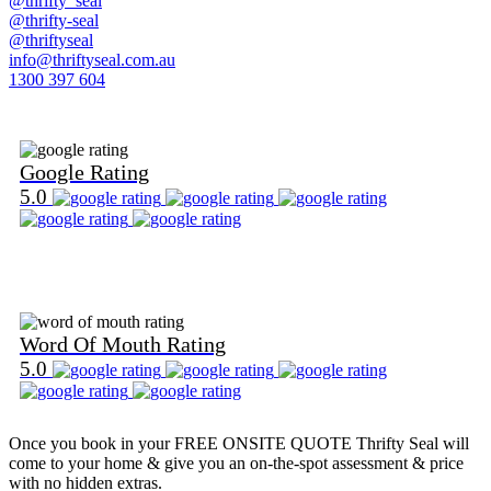
@thrifty_seal
@thrifty-seal
@thriftyseal
info@thriftyseal.com.au
1300 397 604
Find Us on Google
Google Rating
5.0
Find Us on Word Of Mouth
Word Of Mouth Rating
5.0
Once you book in your
FREE ONSITE QUOTE
Thrifty Seal will
come to your home & give you an on-the-spot assessment & price
with no hidden extras.