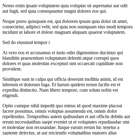
Nemo enim ipsam voluptatem quia voluptas sit aspernatur aut odit
aut fugit, sed quia consequuntur magni dolores eos qui.
Neque porro quisquam est, qui dolorem ipsum quia dolor sit amet,
consectetur, adipisci velit, sed quia non numquam eius modi tempora
incidunt ut labore et dolore magnam aliquam quaerat voluptatem.
Sed do eiusmod tempor i
At vero eos et accusamus et iusto odio dignissimos ducimus qui
blanditiis praesentium voluptatum deleniti atque corrupti quos
dolores et quas molestias excepturi sint occaecati cupiditate non
provident.
Similique sunt in culpa qui officia deserunt mollitia animi, id est
laborum et dolorum fuga. Et harum quidem rerum facilis est et
expedita distinctio. Nam libero tempore, cum soluta nobis est
eligendi.
Optio cumque nihil impedit quo minus id quod maxime placeat
facere possimus, omnis voluptas assumenda est, omnis dolor
repellendus. Temporibus autem quibusdam et aut officiis debitis aut
rerum necessitatibus saepe eveniet ut et voluptates repudiandae sint
et molestiae non recusandae. Itaque earum rerum hic tenetur a
sapiente delectus, ut aut reiciendis voluptatibus maiores alias