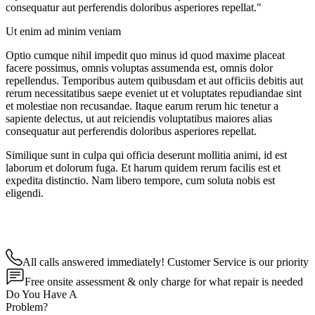
consequatur aut perferendis doloribus asperiores repellat."
Ut enim ad minim veniam
Optio cumque nihil impedit quo minus id quod maxime placeat
facere possimus, omnis voluptas assumenda est, omnis dolor
repellendus. Temporibus autem quibusdam et aut officiis debitis aut
rerum necessitatibus saepe eveniet ut et voluptates repudiandae sint
et molestiae non recusandae. Itaque earum rerum hic tenetur a
sapiente delectus, ut aut reiciendis voluptatibus maiores alias
consequatur aut perferendis doloribus asperiores repellat.
Similique sunt in culpa qui officia deserunt mollitia animi, id est
laborum et dolorum fuga. Et harum quidem rerum facilis est et
expedita distinctio. Nam libero tempore, cum soluta nobis est
eligendi.
All calls answered immediately! Customer Service is our priority
Free onsite assessment & only charge for what repair is needed
Do You Have A
Problem?