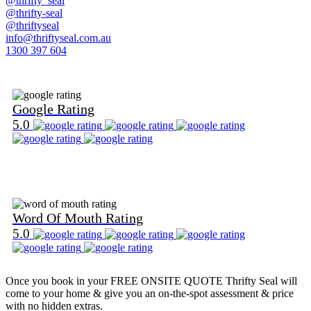
@thrifty_seal
@thrifty-seal
@thriftyseal
info@thriftyseal.com.au
1300 397 604
Find Us on Google
Google Rating
5.0
Find Us on Word Of Mouth
Word Of Mouth Rating
5.0
Once you book in your
FREE ONSITE QUOTE
Thrifty Seal will
come to your home & give you an on-the-spot assessment & price
with no hidden extras.