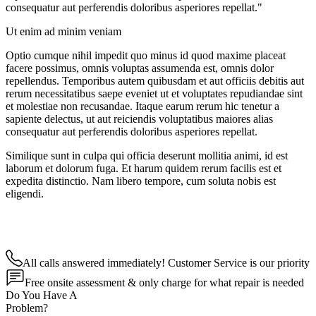
consequatur aut perferendis doloribus asperiores repellat."
Ut enim ad minim veniam
Optio cumque nihil impedit quo minus id quod maxime placeat
facere possimus, omnis voluptas assumenda est, omnis dolor
repellendus. Temporibus autem quibusdam et aut officiis debitis aut
rerum necessitatibus saepe eveniet ut et voluptates repudiandae sint
et molestiae non recusandae. Itaque earum rerum hic tenetur a
sapiente delectus, ut aut reiciendis voluptatibus maiores alias
consequatur aut perferendis doloribus asperiores repellat.
Similique sunt in culpa qui officia deserunt mollitia animi, id est
laborum et dolorum fuga. Et harum quidem rerum facilis est et
expedita distinctio. Nam libero tempore, cum soluta nobis est
eligendi.
All calls answered immediately! Customer Service is our priority
Free onsite assessment & only charge for what repair is needed
Do You Have A
Problem?