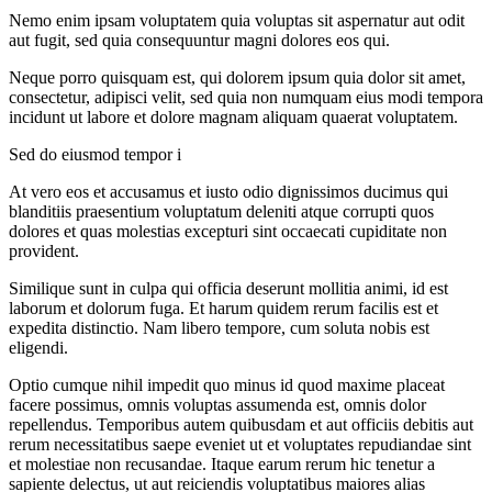
Nemo enim ipsam voluptatem quia voluptas sit aspernatur aut odit
aut fugit, sed quia consequuntur magni dolores eos qui.
Neque porro quisquam est, qui dolorem ipsum quia dolor sit amet,
consectetur, adipisci velit, sed quia non numquam eius modi tempora
incidunt ut labore et dolore magnam aliquam quaerat voluptatem.
Sed do eiusmod tempor i
At vero eos et accusamus et iusto odio dignissimos ducimus qui
blanditiis praesentium voluptatum deleniti atque corrupti quos
dolores et quas molestias excepturi sint occaecati cupiditate non
provident.
Similique sunt in culpa qui officia deserunt mollitia animi, id est
laborum et dolorum fuga. Et harum quidem rerum facilis est et
expedita distinctio. Nam libero tempore, cum soluta nobis est
eligendi.
Optio cumque nihil impedit quo minus id quod maxime placeat
facere possimus, omnis voluptas assumenda est, omnis dolor
repellendus. Temporibus autem quibusdam et aut officiis debitis aut
rerum necessitatibus saepe eveniet ut et voluptates repudiandae sint
et molestiae non recusandae. Itaque earum rerum hic tenetur a
sapiente delectus, ut aut reiciendis voluptatibus maiores alias