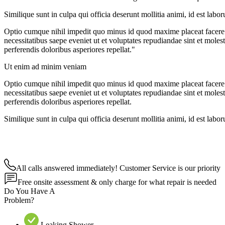
Similique sunt in culpa qui officia deserunt mollitia animi, id est lab
Optio cumque nihil impedit quo minus id quod maxime placeat facere 
necessitatibus saepe eveniet ut et voluptates repudiandae sint et moles
perferendis doloribus asperiores repellat."
Ut enim ad minim veniam
Optio cumque nihil impedit quo minus id quod maxime placeat facere 
necessitatibus saepe eveniet ut et voluptates repudiandae sint et moles
perferendis doloribus asperiores repellat.
Similique sunt in culpa qui officia deserunt mollitia animi, id est lab
All calls answered immediately! Customer Service is our priority
Free onsite assessment & only charge for what repair is needed
Do You Have A
Problem?
Leaking Shower