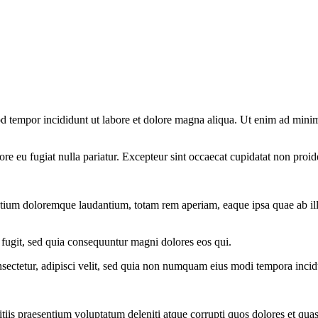
d tempor incididunt ut labore et dolore magna aliqua. Ut enim ad minim 
lore eu fugiat nulla pariatur. Excepteur sint occaecat cupidatat non proid
ntium doloremque laudantium, totam rem aperiam, eaque ipsa quae ab illo i
 fugit, sed quia consequuntur magni dolores eos qui.
sectetur, adipisci velit, sed quia non numquam eius modi tempora inci
iis praesentium voluptatum deleniti atque corrupti quos dolores et quas 