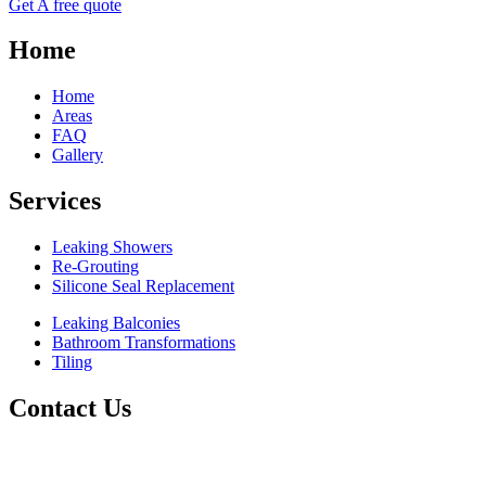
Get A free quote
Home
Home
Areas
FAQ
Gallery
Services
Leaking Showers
Re-Grouting
Silicone Seal Replacement
Leaking Balconies
Bathroom Transformations
Tiling
Contact Us