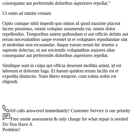
consequatur aut perferendis doloribus asperiores repellat."
Ut enim ad minim veniam
Optio cumque nihil impedit quo minus id quod maxime placeat
facere possimus, omnis voluptas assumenda est, omnis dolor
repellendus. Temporibus autem quibusdam et aut officiis debitis aut
rerum necessitatibus saepe eveniet ut et voluptates repudiandae sint
et molestiae non recusandae. Itaque earum rerum hic tenetur a
sapiente delectus, ut aut reiciendis voluptatibus maiores alias
consequatur aut perferendis doloribus asperiores repellat.
Similique sunt in culpa qui officia deserunt mollitia animi, id est
laborum et dolorum fuga. Et harum quidem rerum facilis est et
expedita distinctio. Nam libero tempore, cum soluta nobis est
eligendi.
All calls answered immediately! Customer Service is our priority
Free onsite assessment & only charge for what repair is needed
Do You Have A
Problem?