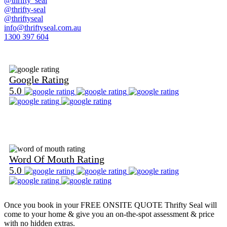
@thrifty_seal
@thrifty-seal
@thriftyseal
info@thriftyseal.com.au
1300 397 604
Find Us on Google
Google Rating
5.0
Find Us on Word Of Mouth
Word Of Mouth Rating
5.0
Once you book in your
FREE ONSITE QUOTE
Thrifty Seal will
come to your home & give you an on-the-spot assessment & price
with no hidden extras.