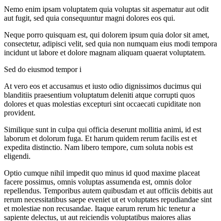
Nemo enim ipsam voluptatem quia voluptas sit aspernatur aut odit
aut fugit, sed quia consequuntur magni dolores eos qui.
Neque porro quisquam est, qui dolorem ipsum quia dolor sit amet,
consectetur, adipisci velit, sed quia non numquam eius modi tempora
incidunt ut labore et dolore magnam aliquam quaerat voluptatem.
Sed do eiusmod tempor i
At vero eos et accusamus et iusto odio dignissimos ducimus qui
blanditiis praesentium voluptatum deleniti atque corrupti quos
dolores et quas molestias excepturi sint occaecati cupiditate non
provident.
Similique sunt in culpa qui officia deserunt mollitia animi, id est
laborum et dolorum fuga. Et harum quidem rerum facilis est et
expedita distinctio. Nam libero tempore, cum soluta nobis est
eligendi.
Optio cumque nihil impedit quo minus id quod maxime placeat
facere possimus, omnis voluptas assumenda est, omnis dolor
repellendus. Temporibus autem quibusdam et aut officiis debitis aut
rerum necessitatibus saepe eveniet ut et voluptates repudiandae sint
et molestiae non recusandae. Itaque earum rerum hic tenetur a
sapiente delectus, ut aut reiciendis voluptatibus maiores alias