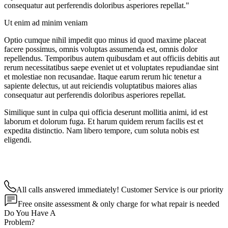
consequatur aut perferendis doloribus asperiores repellat."
Ut enim ad minim veniam
Optio cumque nihil impedit quo minus id quod maxime placeat
facere possimus, omnis voluptas assumenda est, omnis dolor
repellendus. Temporibus autem quibusdam et aut officiis debitis aut
rerum necessitatibus saepe eveniet ut et voluptates repudiandae sint
et molestiae non recusandae. Itaque earum rerum hic tenetur a
sapiente delectus, ut aut reiciendis voluptatibus maiores alias
consequatur aut perferendis doloribus asperiores repellat.
Similique sunt in culpa qui officia deserunt mollitia animi, id est
laborum et dolorum fuga. Et harum quidem rerum facilis est et
expedita distinctio. Nam libero tempore, cum soluta nobis est
eligendi.
All calls answered immediately! Customer Service is our priority
Free onsite assessment & only charge for what repair is needed
Do You Have A
Problem?