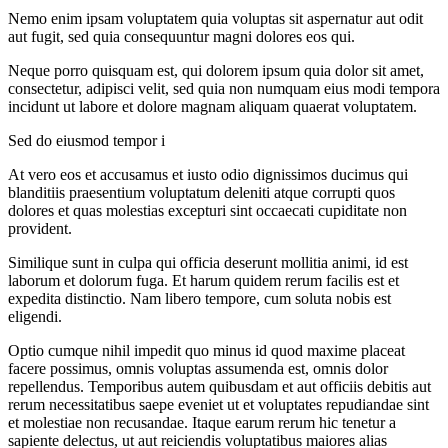
Nemo enim ipsam voluptatem quia voluptas sit aspernatur aut odit
aut fugit, sed quia consequuntur magni dolores eos qui.
Neque porro quisquam est, qui dolorem ipsum quia dolor sit amet,
consectetur, adipisci velit, sed quia non numquam eius modi tempora
incidunt ut labore et dolore magnam aliquam quaerat voluptatem.
Sed do eiusmod tempor i
At vero eos et accusamus et iusto odio dignissimos ducimus qui
blanditiis praesentium voluptatum deleniti atque corrupti quos
dolores et quas molestias excepturi sint occaecati cupiditate non
provident.
Similique sunt in culpa qui officia deserunt mollitia animi, id est
laborum et dolorum fuga. Et harum quidem rerum facilis est et
expedita distinctio. Nam libero tempore, cum soluta nobis est
eligendi.
Optio cumque nihil impedit quo minus id quod maxime placeat
facere possimus, omnis voluptas assumenda est, omnis dolor
repellendus. Temporibus autem quibusdam et aut officiis debitis aut
rerum necessitatibus saepe eveniet ut et voluptates repudiandae sint
et molestiae non recusandae. Itaque earum rerum hic tenetur a
sapiente delectus, ut aut reiciendis voluptatibus maiores alias