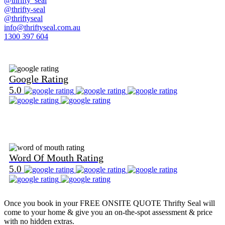
@thrifty_seal
@thrifty-seal
@thriftyseal
info@thriftyseal.com.au
1300 397 604
Find Us on Google
Google Rating
5.0
Find Us on Word Of Mouth
Word Of Mouth Rating
5.0
Once you book in your
FREE ONSITE QUOTE
Thrifty Seal will
come to your home & give you an on-the-spot assessment & price
with no hidden extras.