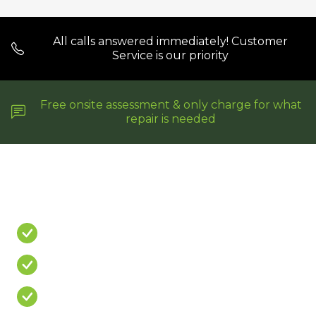
All calls answered immediately! Customer
Service is our priority
Free onsite assessment & only charge for what
repair is needed
Do You Have A
PROBLEM?
Leaking Shower
Leaking Balcony
Mouldy Silicone