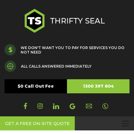
WE DON'T WANT YOU TO PAY FOR SERVICES YOU DO
NOT NEED
ALL CALLS ANSWERED IMMEDIATELY
$0 Call Out Fee
1300 397 604
GET A FREE ON-SITE QUOTE