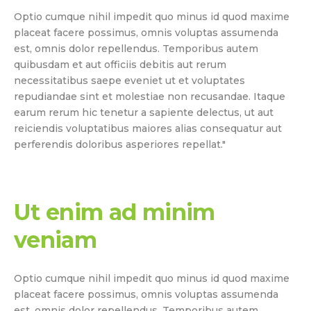
Optio cumque nihil impedit quo minus id quod maxime
placeat facere possimus, omnis voluptas assumenda
est, omnis dolor repellendus. Temporibus autem
quibusdam et aut officiis debitis aut rerum
necessitatibus saepe eveniet ut et voluptates
repudiandae sint et molestiae non recusandae. Itaque
earum rerum hic tenetur a sapiente delectus, ut aut
reiciendis voluptatibus maiores alias consequatur aut
perferendis doloribus asperiores repellat."
Ut enim ad minim
veniam
Optio cumque nihil impedit quo minus id quod maxime
placeat facere possimus, omnis voluptas assumenda
est, omnis dolor repellendus. Temporibus autem