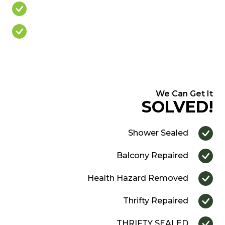
Cracked/Missing Grout
Over Priced Quote
We Can Get It
SOLVED!
Shower Sealed
Balcony Repaired
Health Hazard Removed
Thrifty Repaired
THRIFTY SEALED