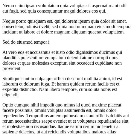
Nemo enim ipsam voluptatem quia voluptas sit aspernatur aut odit
aut fugit, sed quia consequuntur magni dolores eos qui.
Neque porro quisquam est, qui dolorem ipsum quia dolor sit amet,
consectetur, adipisci velit, sed quia non numquam eius modi tempora
incidunt ut labore et dolore magnam aliquam quaerat voluptatem.
Sed do eiusmod tempor i
At vero eos et accusamus et iusto odio dignissimos ducimus qui
blanditiis praesentium voluptatum deleniti atque corrupti quos
dolores et quas molestias excepturi sint occaecati cupiditate non
provident.
Similique sunt in culpa qui officia deserunt mollitia animi, id est
laborum et dolorum fuga. Et harum quidem rerum facilis est et
expedita distinctio. Nam libero tempore, cum soluta nobis est
eligendi.
Optio cumque nihil impedit quo minus id quod maxime placeat
facere possimus, omnis voluptas assumenda est, omnis dolor
repellendus. Temporibus autem quibusdam et aut officiis debitis aut
rerum necessitatibus saepe eveniet ut et voluptates repudiandae sint
et molestiae non recusandae. Itaque earum rerum hic tenetur a
sapiente delectus, ut aut reiciendis voluptatibus maiores alias