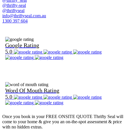
@thrifty_seal
@thrifty-seal
@thriftyseal
info@thriftyseal.com.au
1300 397 604
Find Us on Google
Google Rating
5.0
Find Us on Word Of Mouth
Word Of Mouth Rating
5.0
Once you book in your
FREE ONSITE QUOTE
Thrifty Seal will
come to your home & give you an on-the-spot assessment & price
with no hidden extras.