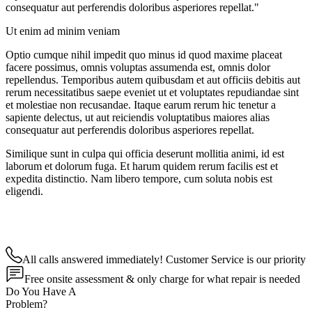
consequatur aut perferendis doloribus asperiores repellat."
Ut enim ad minim veniam
Optio cumque nihil impedit quo minus id quod maxime placeat
facere possimus, omnis voluptas assumenda est, omnis dolor
repellendus. Temporibus autem quibusdam et aut officiis debitis aut
rerum necessitatibus saepe eveniet ut et voluptates repudiandae sint
et molestiae non recusandae. Itaque earum rerum hic tenetur a
sapiente delectus, ut aut reiciendis voluptatibus maiores alias
consequatur aut perferendis doloribus asperiores repellat.
Similique sunt in culpa qui officia deserunt mollitia animi, id est
laborum et dolorum fuga. Et harum quidem rerum facilis est et
expedita distinctio. Nam libero tempore, cum soluta nobis est
eligendi.
All calls answered immediately! Customer Service is our priority
Free onsite assessment & only charge for what repair is needed
Do You Have A
Problem?