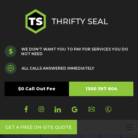
WE DON'T WANT YOU TO PAY FOR SERVICES YOU DO
NOT NEED
ALL CALLS ANSWERED IMMEDIATELY
$0 Call Out Fee
1300 397 604
GET A FREE ON-SITE QUOTE