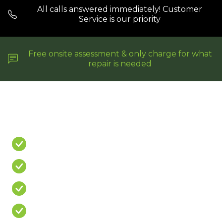
All calls answered immediately! Customer
Service is our priority
Free onsite assessment & only charge for what
repair is needed
Do You Have A
PROBLEM?
Leaking Shower
Leaking Balcony
Mouldy Silicone
Cracked/Missing Grout