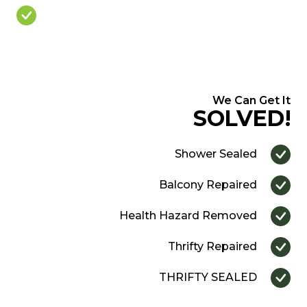
Over Priced Quote
We Can Get It
SOLVED!
Shower Sealed
Balcony Repaired
Health Hazard Removed
Thrifty Repaired
THRIFTY SEALED