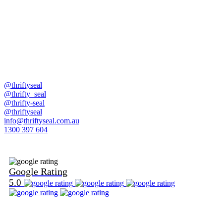
@thriftyseal
@thrifty_seal
@thrifty-seal
@thriftyseal
info@thriftyseal.com.au
1300 397 604
Find Us on Google
Google Rating
5.0
Find Us on Word Of Mouth