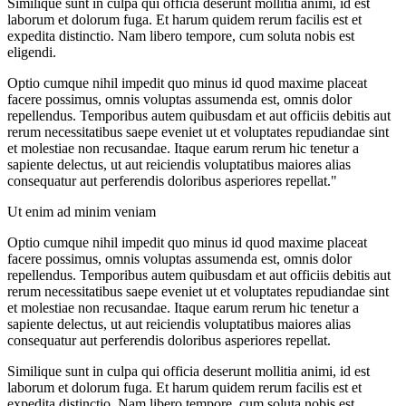
Similique sunt in culpa qui officia deserunt mollitia animi, id est
laborum et dolorum fuga. Et harum quidem rerum facilis est et
expedita distinctio. Nam libero tempore, cum soluta nobis est
eligendi.
Optio cumque nihil impedit quo minus id quod maxime placeat
facere possimus, omnis voluptas assumenda est, omnis dolor
repellendus. Temporibus autem quibusdam et aut officiis debitis aut
rerum necessitatibus saepe eveniet ut et voluptates repudiandae sint
et molestiae non recusandae. Itaque earum rerum hic tenetur a
sapiente delectus, ut aut reiciendis voluptatibus maiores alias
consequatur aut perferendis doloribus asperiores repellat."
Ut enim ad minim veniam
Optio cumque nihil impedit quo minus id quod maxime placeat
facere possimus, omnis voluptas assumenda est, omnis dolor
repellendus. Temporibus autem quibusdam et aut officiis debitis aut
rerum necessitatibus saepe eveniet ut et voluptates repudiandae sint
et molestiae non recusandae. Itaque earum rerum hic tenetur a
sapiente delectus, ut aut reiciendis voluptatibus maiores alias
consequatur aut perferendis doloribus asperiores repellat.
Similique sunt in culpa qui officia deserunt mollitia animi, id est
laborum et dolorum fuga. Et harum quidem rerum facilis est et
expedita distinctio. Nam libero tempore, cum soluta nobis est