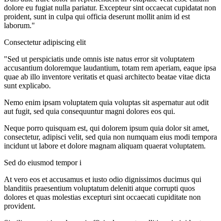
dolore eu fugiat nulla pariatur. Excepteur sint occaecat cupidatat non
proident, sunt in culpa qui officia deserunt mollit anim id est
laborum."
Consectetur adipiscing elit
"Sed ut perspiciatis unde omnis iste natus error sit voluptatem
accusantium doloremque laudantium, totam rem aperiam, eaque ipsa
quae ab illo inventore veritatis et quasi architecto beatae vitae dicta
sunt explicabo.
Nemo enim ipsam voluptatem quia voluptas sit aspernatur aut odit
aut fugit, sed quia consequuntur magni dolores eos qui.
Neque porro quisquam est, qui dolorem ipsum quia dolor sit amet,
consectetur, adipisci velit, sed quia non numquam eius modi tempora
incidunt ut labore et dolore magnam aliquam quaerat voluptatem.
Sed do eiusmod tempor i
At vero eos et accusamus et iusto odio dignissimos ducimus qui
blanditiis praesentium voluptatum deleniti atque corrupti quos
dolores et quas molestias excepturi sint occaecati cupiditate non
provident.