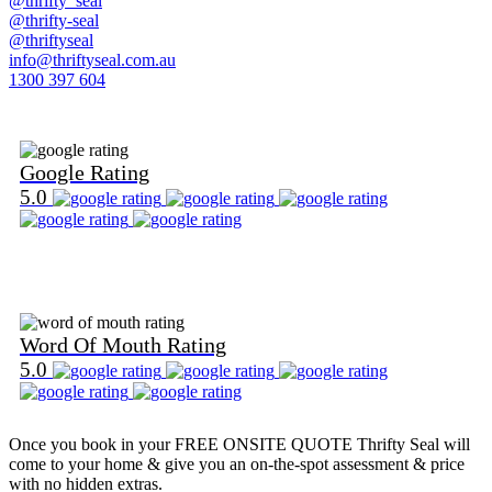
@thrifty_seal
@thrifty-seal
@thriftyseal
info@thriftyseal.com.au
1300 397 604
Find Us on Google
Google Rating
5.0
Find Us on Word Of Mouth
Word Of Mouth Rating
5.0
Once you book in your
FREE ONSITE QUOTE
Thrifty Seal will
come to your home & give you an on-the-spot assessment & price
with no hidden extras.