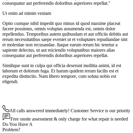
consequatur aut perferendis doloribus asperiores repellat."
Ut enim ad minim veniam
Optio cumque nihil impedit quo minus id quod maxime placeat
facere possimus, omnis voluptas assumenda est, omnis dolor
repellendus. Temporibus autem quibusdam et aut officiis debitis aut
rerum necessitatibus saepe eveniet ut et voluptates repudiandae sint
et molestiae non recusandae. Itaque earum rerum hic tenetur a
sapiente delectus, ut aut reiciendis voluptatibus maiores alias
consequatur aut perferendis doloribus asperiores repellat.
Similique sunt in culpa qui officia deserunt mollitia animi, id est
laborum et dolorum fuga. Et harum quidem rerum facilis est et
expedita distinctio. Nam libero tempore, cum soluta nobis est
eligendi.
All calls answered immediately! Customer Service is our priority
Free onsite assessment & only charge for what repair is needed
Do You Have A
Problem?