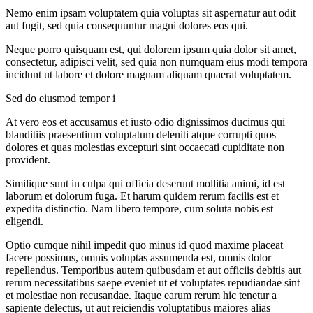
Nemo enim ipsam voluptatem quia voluptas sit aspernatur aut odit
aut fugit, sed quia consequuntur magni dolores eos qui.
Neque porro quisquam est, qui dolorem ipsum quia dolor sit amet,
consectetur, adipisci velit, sed quia non numquam eius modi tempora
incidunt ut labore et dolore magnam aliquam quaerat voluptatem.
Sed do eiusmod tempor i
At vero eos et accusamus et iusto odio dignissimos ducimus qui
blanditiis praesentium voluptatum deleniti atque corrupti quos
dolores et quas molestias excepturi sint occaecati cupiditate non
provident.
Similique sunt in culpa qui officia deserunt mollitia animi, id est
laborum et dolorum fuga. Et harum quidem rerum facilis est et
expedita distinctio. Nam libero tempore, cum soluta nobis est
eligendi.
Optio cumque nihil impedit quo minus id quod maxime placeat
facere possimus, omnis voluptas assumenda est, omnis dolor
repellendus. Temporibus autem quibusdam et aut officiis debitis aut
rerum necessitatibus saepe eveniet ut et voluptates repudiandae sint
et molestiae non recusandae. Itaque earum rerum hic tenetur a
sapiente delectus, ut aut reiciendis voluptatibus maiores alias