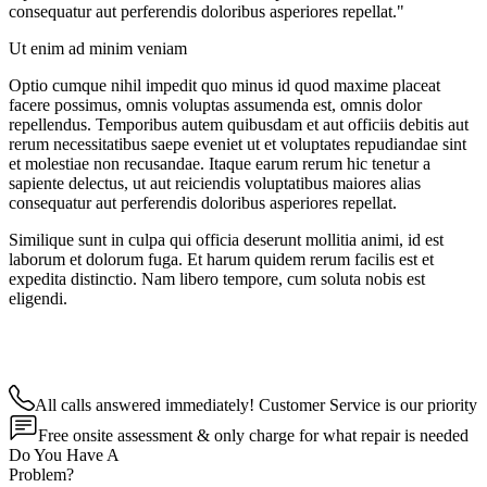
consequatur aut perferendis doloribus asperiores repellat."
Ut enim ad minim veniam
Optio cumque nihil impedit quo minus id quod maxime placeat
facere possimus, omnis voluptas assumenda est, omnis dolor
repellendus. Temporibus autem quibusdam et aut officiis debitis aut
rerum necessitatibus saepe eveniet ut et voluptates repudiandae sint
et molestiae non recusandae. Itaque earum rerum hic tenetur a
sapiente delectus, ut aut reiciendis voluptatibus maiores alias
consequatur aut perferendis doloribus asperiores repellat.
Similique sunt in culpa qui officia deserunt mollitia animi, id est
laborum et dolorum fuga. Et harum quidem rerum facilis est et
expedita distinctio. Nam libero tempore, cum soluta nobis est
eligendi.
All calls answered immediately! Customer Service is our priority
Free onsite assessment & only charge for what repair is needed
Do You Have A
Problem?