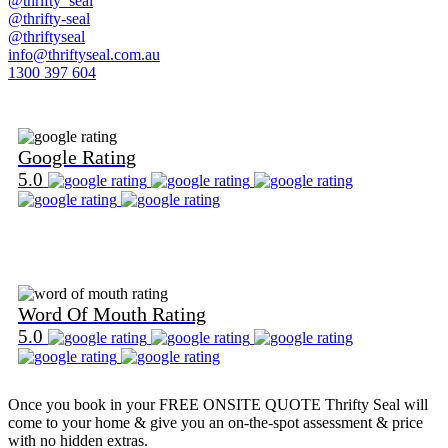
@thrifty_seal
@thrifty-seal
@thriftyseal
info@thriftyseal.com.au
1300 397 604
Find Us on Google
Google Rating
5.0
Find Us on Word Of Mouth
Word Of Mouth Rating
5.0
Once you book in your
FREE ONSITE QUOTE
Thrifty Seal will
come to your home & give you an on-the-spot assessment & price
with no hidden extras.