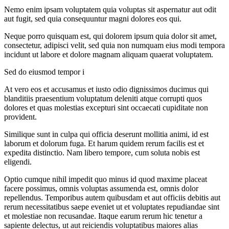
Nemo enim ipsam voluptatem quia voluptas sit aspernatur aut odit
aut fugit, sed quia consequuntur magni dolores eos qui.
Neque porro quisquam est, qui dolorem ipsum quia dolor sit amet,
consectetur, adipisci velit, sed quia non numquam eius modi tempora
incidunt ut labore et dolore magnam aliquam quaerat voluptatem.
Sed do eiusmod tempor i
At vero eos et accusamus et iusto odio dignissimos ducimus qui
blanditiis praesentium voluptatum deleniti atque corrupti quos
dolores et quas molestias excepturi sint occaecati cupiditate non
provident.
Similique sunt in culpa qui officia deserunt mollitia animi, id est
laborum et dolorum fuga. Et harum quidem rerum facilis est et
expedita distinctio. Nam libero tempore, cum soluta nobis est
eligendi.
Optio cumque nihil impedit quo minus id quod maxime placeat
facere possimus, omnis voluptas assumenda est, omnis dolor
repellendus. Temporibus autem quibusdam et aut officiis debitis aut
rerum necessitatibus saepe eveniet ut et voluptates repudiandae sint
et molestiae non recusandae. Itaque earum rerum hic tenetur a
sapiente delectus, ut aut reiciendis voluptatibus maiores alias