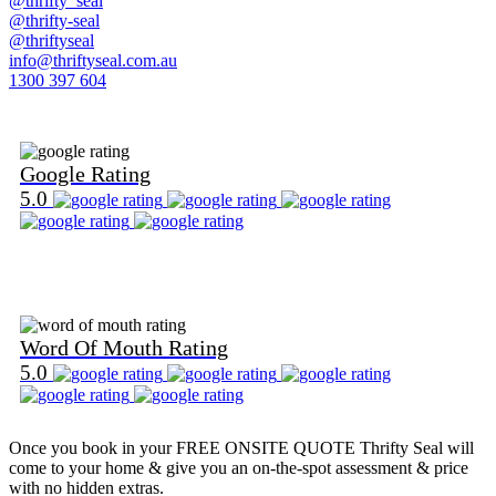
@thrifty_seal
@thrifty-seal
@thriftyseal
info@thriftyseal.com.au
1300 397 604
Find Us on Google
Google Rating
5.0
Find Us on Word Of Mouth
Word Of Mouth Rating
5.0
Once you book in your
FREE ONSITE QUOTE
Thrifty Seal will
come to your home & give you an on-the-spot assessment & price
with no hidden extras.