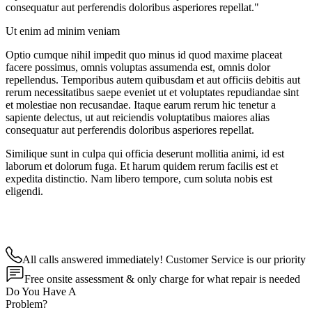
consequatur aut perferendis doloribus asperiores repellat."
Ut enim ad minim veniam
Optio cumque nihil impedit quo minus id quod maxime placeat
facere possimus, omnis voluptas assumenda est, omnis dolor
repellendus. Temporibus autem quibusdam et aut officiis debitis aut
rerum necessitatibus saepe eveniet ut et voluptates repudiandae sint
et molestiae non recusandae. Itaque earum rerum hic tenetur a
sapiente delectus, ut aut reiciendis voluptatibus maiores alias
consequatur aut perferendis doloribus asperiores repellat.
Similique sunt in culpa qui officia deserunt mollitia animi, id est
laborum et dolorum fuga. Et harum quidem rerum facilis est et
expedita distinctio. Nam libero tempore, cum soluta nobis est
eligendi.
All calls answered immediately! Customer Service is our priority
Free onsite assessment & only charge for what repair is needed
Do You Have A
Problem?