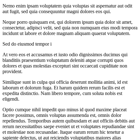
Nemo enim ipsam voluptatem quia voluptas sit aspernatur aut odit
aut fugit, sed quia consequuntur magni dolores eos qui.
Neque porro quisquam est, qui dolorem ipsum quia dolor sit amet,
consectetur, adipisci velit, sed quia non numquam eius modi tempora
incidunt ut labore et dolore magnam aliquam quaerat voluptatem.
Sed do eiusmod tempor i
At vero eos et accusamus et iusto odio dignissimos ducimus qui
blanditiis praesentium voluptatum deleniti atque corrupti quos
dolores et quas molestias excepturi sint occaecati cupiditate non
provident.
Similique sunt in culpa qui officia deserunt mollitia animi, id est
laborum et dolorum fuga. Et harum quidem rerum facilis est et
expedita distinctio. Nam libero tempore, cum soluta nobis est
eligendi.
Optio cumque nihil impedit quo minus id quod maxime placeat
facere possimus, omnis voluptas assumenda est, omnis dolor
repellendus. Temporibus autem quibusdam et aut officiis debitis aut
rerum necessitatibus saepe eveniet ut et voluptates repudiandae sint
et molestiae non recusandae. Itaque earum rerum hic tenetur a
sapiente delectus, ut aut reiciendis voluptatibus maiores alias