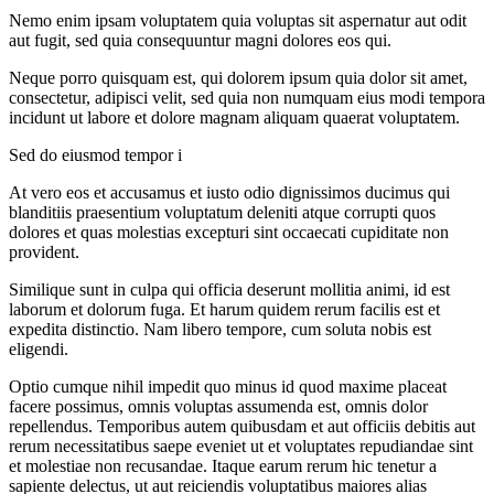
Nemo enim ipsam voluptatem quia voluptas sit aspernatur aut odit
aut fugit, sed quia consequuntur magni dolores eos qui.
Neque porro quisquam est, qui dolorem ipsum quia dolor sit amet,
consectetur, adipisci velit, sed quia non numquam eius modi tempora
incidunt ut labore et dolore magnam aliquam quaerat voluptatem.
Sed do eiusmod tempor i
At vero eos et accusamus et iusto odio dignissimos ducimus qui
blanditiis praesentium voluptatum deleniti atque corrupti quos
dolores et quas molestias excepturi sint occaecati cupiditate non
provident.
Similique sunt in culpa qui officia deserunt mollitia animi, id est
laborum et dolorum fuga. Et harum quidem rerum facilis est et
expedita distinctio. Nam libero tempore, cum soluta nobis est
eligendi.
Optio cumque nihil impedit quo minus id quod maxime placeat
facere possimus, omnis voluptas assumenda est, omnis dolor
repellendus. Temporibus autem quibusdam et aut officiis debitis aut
rerum necessitatibus saepe eveniet ut et voluptates repudiandae sint
et molestiae non recusandae. Itaque earum rerum hic tenetur a
sapiente delectus, ut aut reiciendis voluptatibus maiores alias