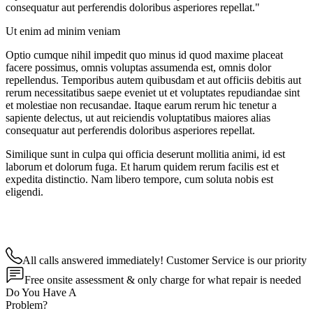
consequatur aut perferendis doloribus asperiores repellat."
Ut enim ad minim veniam
Optio cumque nihil impedit quo minus id quod maxime placeat
facere possimus, omnis voluptas assumenda est, omnis dolor
repellendus. Temporibus autem quibusdam et aut officiis debitis aut
rerum necessitatibus saepe eveniet ut et voluptates repudiandae sint
et molestiae non recusandae. Itaque earum rerum hic tenetur a
sapiente delectus, ut aut reiciendis voluptatibus maiores alias
consequatur aut perferendis doloribus asperiores repellat.
Similique sunt in culpa qui officia deserunt mollitia animi, id est
laborum et dolorum fuga. Et harum quidem rerum facilis est et
expedita distinctio. Nam libero tempore, cum soluta nobis est
eligendi.
All calls answered immediately! Customer Service is our priority
Free onsite assessment & only charge for what repair is needed
Do You Have A
Problem?