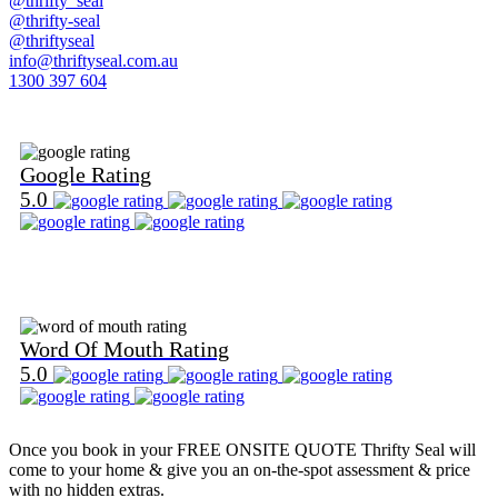
@thrifty_seal
@thrifty-seal
@thriftyseal
info@thriftyseal.com.au
1300 397 604
Find Us on Google
Google Rating
5.0
Find Us on Word Of Mouth
Word Of Mouth Rating
5.0
Once you book in your
FREE ONSITE QUOTE
Thrifty Seal will
come to your home & give you an on-the-spot assessment & price
with no hidden extras.