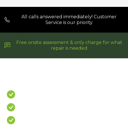
All calls answered immediately! Customer
Service is our priority
Free onsite assessment & only charge for what
repair is needed
Do You Have A
PROBLEM?
Leaking Shower
Leaking Balcony
Mouldy Silicone