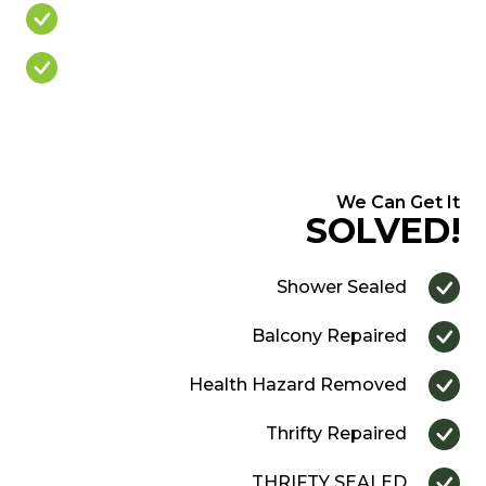
Cracked/Missing Grout
Over Priced Quote
We Can Get It
SOLVED!
Shower Sealed
Balcony Repaired
Health Hazard Removed
Thrifty Repaired
THRIFTY SEALED