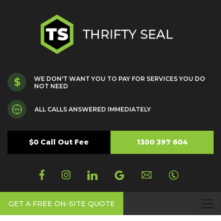
WE DON'T WANT YOU TO PAY FOR SERVICES YOU DO
NOT NEED
ALL CALLS ANSWERED IMMEDIATELY
$0 Call Out Fee
1300 397 604
GET A FREE ON-SITE QUOTE