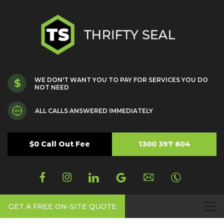
WE DON'T WANT YOU TO PAY FOR SERVICES YOU DO
NOT NEED
ALL CALLS ANSWERED IMMEDIATELY
$0 Call Out Fee
1300 397 604
GET A FREE ON-SITE QUOTE