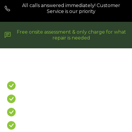
All calls answered immediately! Customer
Service is our priority
Free onsite assessment & only charge for what
repair is needed
Do You Have A
PROBLEM?
Leaking Shower
Leaking Balcony
Mouldy Silicone
Cracked/Missing Grout