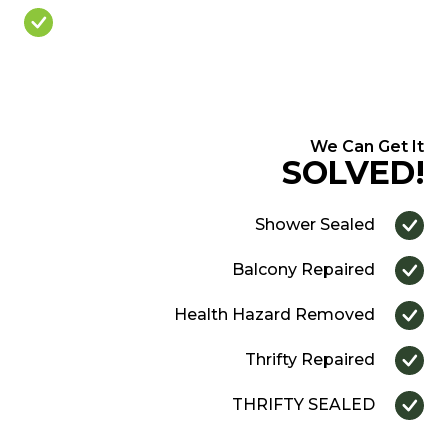
Over Priced Quote
We Can Get It
SOLVED!
Shower Sealed
Balcony Repaired
Health Hazard Removed
Thrifty Repaired
THRIFTY SEALED