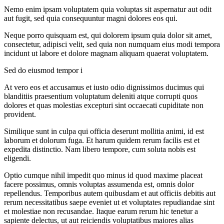
Nemo enim ipsam voluptatem quia voluptas sit aspernatur aut odit
aut fugit, sed quia consequuntur magni dolores eos qui.
Neque porro quisquam est, qui dolorem ipsum quia dolor sit amet,
consectetur, adipisci velit, sed quia non numquam eius modi tempora
incidunt ut labore et dolore magnam aliquam quaerat voluptatem.
Sed do eiusmod tempor i
At vero eos et accusamus et iusto odio dignissimos ducimus qui
blanditiis praesentium voluptatum deleniti atque corrupti quos
dolores et quas molestias excepturi sint occaecati cupiditate non
provident.
Similique sunt in culpa qui officia deserunt mollitia animi, id est
laborum et dolorum fuga. Et harum quidem rerum facilis est et
expedita distinctio. Nam libero tempore, cum soluta nobis est
eligendi.
Optio cumque nihil impedit quo minus id quod maxime placeat
facere possimus, omnis voluptas assumenda est, omnis dolor
repellendus. Temporibus autem quibusdam et aut officiis debitis aut
rerum necessitatibus saepe eveniet ut et voluptates repudiandae sint
et molestiae non recusandae. Itaque earum rerum hic tenetur a
sapiente delectus, ut aut reiciendis voluptatibus maiores alias