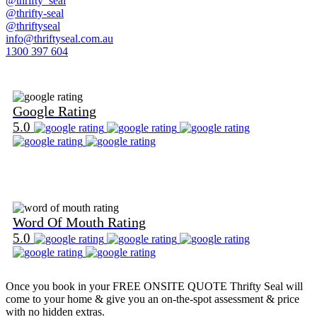
@thrifty_seal
@thrifty-seal
@thriftyseal
info@thriftyseal.com.au
1300 397 604
Find Us on Google
Google Rating
5.0
Find Us on Word Of Mouth
Word Of Mouth Rating
5.0
Once you book in your
FREE ONSITE QUOTE
Thrifty Seal will
come to your home & give you an on-the-spot assessment & price
with no hidden extras.