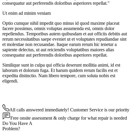
consequatur aut perferendis doloribus asperiores repellat."
Ut enim ad minim veniam
Optio cumque nihil impedit quo minus id quod maxime placeat
facere possimus, omnis voluptas assumenda est, omnis dolor
repellendus. Temporibus autem quibusdam et aut officiis debitis aut
rerum necessitatibus saepe eveniet ut et voluptates repudiandae sint
et molestiae non recusandae. Itaque earum rerum hic tenetur a
sapiente delectus, ut aut reiciendis voluptatibus maiores alias
consequatur aut perferendis doloribus asperiores repellat.
Similique sunt in culpa qui officia deserunt mollitia animi, id est
laborum et dolorum fuga. Et harum quidem rerum facilis est et
expedita distinctio. Nam libero tempore, cum soluta nobis est
eligendi.
All calls answered immediately! Customer Service is our priority
Free onsite assessment & only charge for what repair is needed
Do You Have A
Problem?