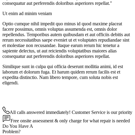
consequatur aut perferendis doloribus asperiores repellat."
Ut enim ad minim veniam
Optio cumque nihil impedit quo minus id quod maxime placeat
facere possimus, omnis voluptas assumenda est, omnis dolor
repellendus. Temporibus autem quibusdam et aut officiis debitis aut
rerum necessitatibus saepe eveniet ut et voluptates repudiandae sint
et molestiae non recusandae. Itaque earum rerum hic tenetur a
sapiente delectus, ut aut reiciendis voluptatibus maiores alias
consequatur aut perferendis doloribus asperiores repellat.
Similique sunt in culpa qui officia deserunt mollitia animi, id est
laborum et dolorum fuga. Et harum quidem rerum facilis est et
expedita distinctio. Nam libero tempore, cum soluta nobis est
eligendi.
All calls answered immediately! Customer Service is our priority
Free onsite assessment & only charge for what repair is needed
Do You Have A
Problem?