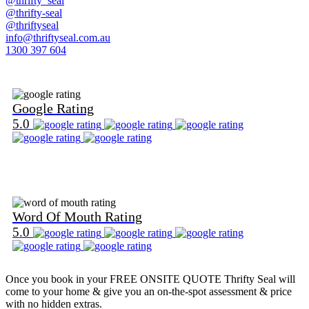
@thrifty_seal
@thrifty-seal
@thriftyseal
info@thriftyseal.com.au
1300 397 604
Find Us on Google
Google Rating
5.0
Find Us on Word Of Mouth
Word Of Mouth Rating
5.0
Once you book in your
FREE ONSITE QUOTE
Thrifty Seal will
come to your home & give you an on-the-spot assessment & price
with no hidden extras.