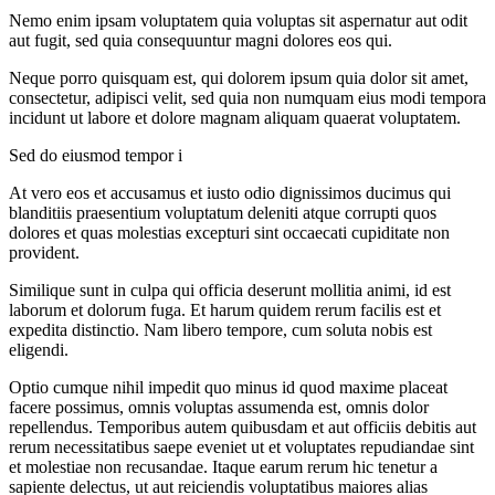
Nemo enim ipsam voluptatem quia voluptas sit aspernatur aut odit
aut fugit, sed quia consequuntur magni dolores eos qui.
Neque porro quisquam est, qui dolorem ipsum quia dolor sit amet,
consectetur, adipisci velit, sed quia non numquam eius modi tempora
incidunt ut labore et dolore magnam aliquam quaerat voluptatem.
Sed do eiusmod tempor i
At vero eos et accusamus et iusto odio dignissimos ducimus qui
blanditiis praesentium voluptatum deleniti atque corrupti quos
dolores et quas molestias excepturi sint occaecati cupiditate non
provident.
Similique sunt in culpa qui officia deserunt mollitia animi, id est
laborum et dolorum fuga. Et harum quidem rerum facilis est et
expedita distinctio. Nam libero tempore, cum soluta nobis est
eligendi.
Optio cumque nihil impedit quo minus id quod maxime placeat
facere possimus, omnis voluptas assumenda est, omnis dolor
repellendus. Temporibus autem quibusdam et aut officiis debitis aut
rerum necessitatibus saepe eveniet ut et voluptates repudiandae sint
et molestiae non recusandae. Itaque earum rerum hic tenetur a
sapiente delectus, ut aut reiciendis voluptatibus maiores alias