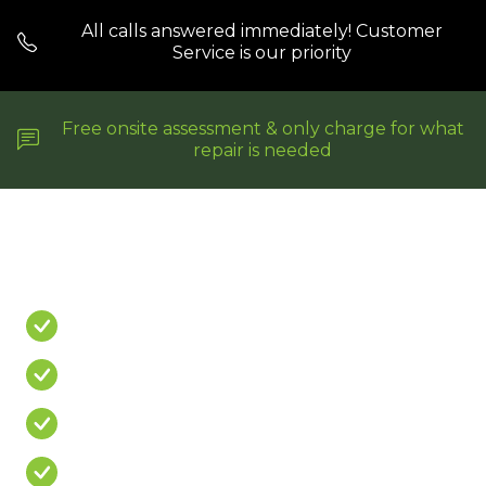
All calls answered immediately! Customer
Service is our priority
Free onsite assessment & only charge for what
repair is needed
Do You Have A
PROBLEM?
Leaking Shower
Leaking Balcony
Mouldy Silicone
Cracked/Missing Grout