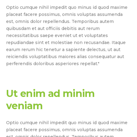
Optio cumque nihil impedit quo minus id quod maxime
placeat facere possimus, omnis voluptas assumenda
est, omnis dolor repellendus. Temporibus autem
quibusdam et aut officiis debitis aut rerum
necessitatibus saepe eveniet ut et voluptates
repudiandae sint et molestiae non recusandae. Itaque
earum rerum hic tenetur a sapiente delectus, ut aut
reiciendis voluptatibus maiores alias consequatur aut
perferendis doloribus asperiores repellat."
Ut enim ad minim
veniam
Optio cumque nihil impedit quo minus id quod maxime
placeat facere possimus, omnis voluptas assumenda
est, omnis dolor repellendus. Temporibus autem