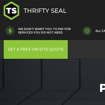
WE DON'T WANT YOU TO PAY FOR
ALL C
SERVICES YOU DO NOT NEED
GET A FREE ON-SITE QUOTE