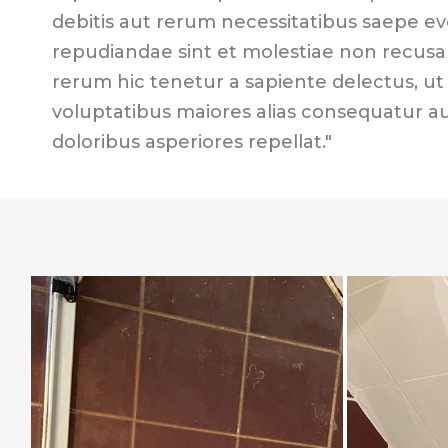
debitis aut rerum necessitatibus saepe ev
repudiandae sint et molestiae non recus
rerum hic tenetur a sapiente delectus, ut 
voluptatibus maiores alias consequatur a
doloribus asperiores repellat."