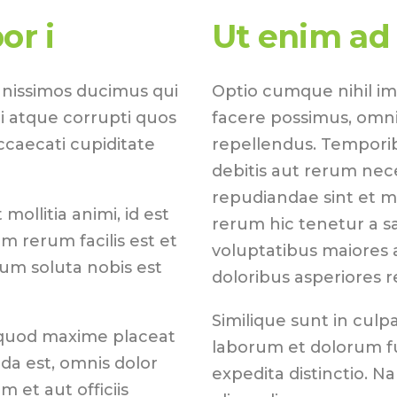
or i
Ut enim ad
gnissimos ducimus qui
Optio cumque nihil i
i atque corrupti quos
facere possimus, omni
ccaecati cupiditate
repellendus. Temporib
debitis aut rerum nec
repudiandae sint et 
mollitia animi, id est
rerum hic tenetur a sa
 rerum facilis est et
voluptatibus maiores 
cum soluta nobis est
doloribus asperiores r
Similique sunt in culpa
 quod maxime placeat
laborum et dolorum fu
a est, omnis dolor
expedita distinctio. N
et aut officiis