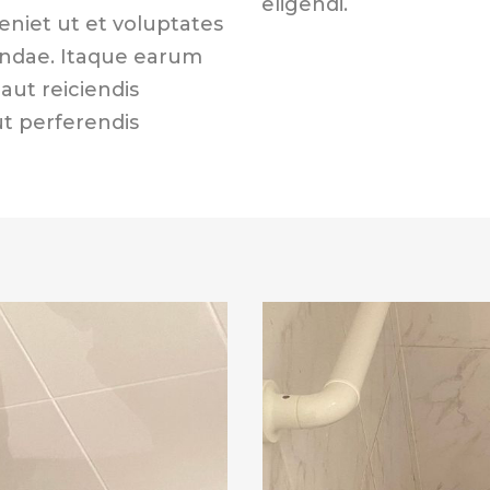
eligendi.
eniet ut et voluptates
andae. Itaque earum
aut reiciendis
ut perferendis