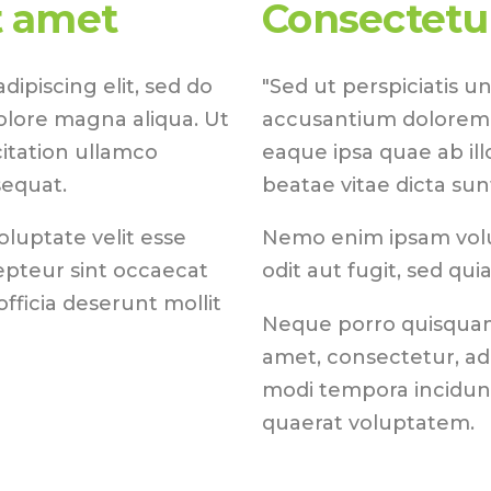
t amet
Consectetur
ipiscing elit, sed do
"Sed ut perspiciatis u
olore magna aliqua. Ut
accusantium dolorem
itation ullamco
eaque ipsa quae ab ill
sequat.
beatae vitae dicta sun
oluptate velit esse
Nemo enim ipsam volu
cepteur sint occaecat
odit aut fugit, sed qu
fficia deserunt mollit
Neque porro quisquam 
amet, consectetur, ad
modi tempora incidun
quaerat voluptatem.