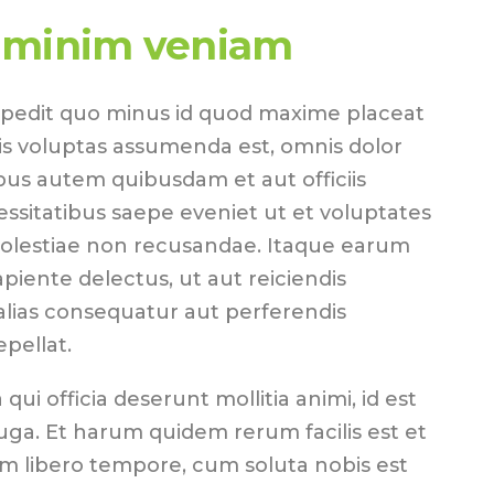
 minim veniam
mpedit quo minus id quod maxime placeat
s voluptas assumenda est, omnis dolor
us autem quibusdam et aut officiis
essitatibus saepe eveniet ut et voluptates
molestiae non recusandae. Itaque earum
piente delectus, ut aut reiciendis
alias consequatur aut perferendis
epellat.
 qui officia deserunt mollitia animi, id est
ga. Et harum quidem rerum facilis est et
am libero tempore, cum soluta nobis est