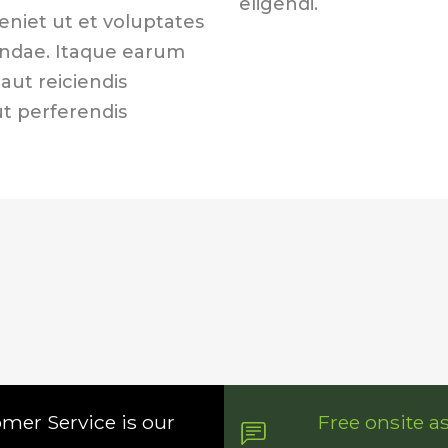
eligendi.
eniet ut et voluptates
andae. Itaque earum
aut reiciendis
ut perferendis
omer Service is our
Free onsite a