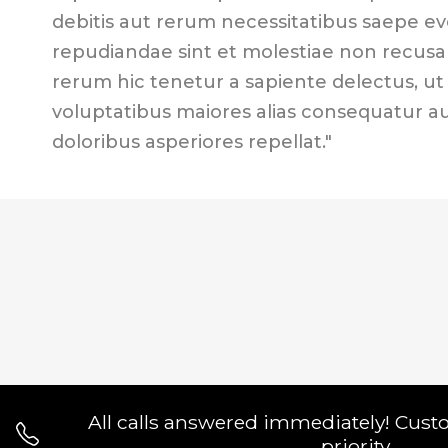
debitis aut rerum necessitatibus saepe ev
repudiandae sint et molestiae non recus
rerum hic tenetur a sapiente delectus, ut 
voluptatibus maiores alias consequatur a
doloribus asperiores repellat."
All calls answered immediately! Cust
priority