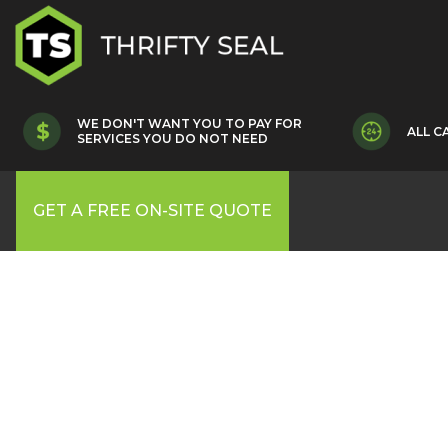
WE DON'T WANT YOU TO PAY FOR
ALL C
SERVICES YOU DO NOT NEED
GET A FREE ON-SITE QUOTE