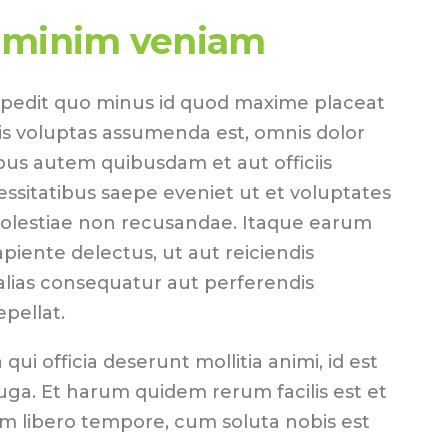
 minim veniam
mpedit quo minus id quod maxime placeat
s voluptas assumenda est, omnis dolor
us autem quibusdam et aut officiis
essitatibus saepe eveniet ut et voluptates
molestiae non recusandae. Itaque earum
piente delectus, ut aut reiciendis
alias consequatur aut perferendis
epellat.
 qui officia deserunt mollitia animi, id est
ga. Et harum quidem rerum facilis est et
am libero tempore, cum soluta nobis est