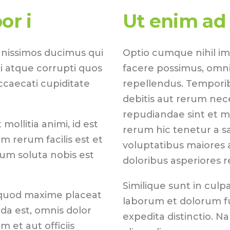
or i
Ut enim ad
gnissimos ducimus qui
Optio cumque nihil i
i atque corrupti quos
facere possimus, omni
ccaecati cupiditate
repellendus. Temporib
debitis aut rerum nec
repudiandae sint et 
mollitia animi, id est
rerum hic tenetur a sa
 rerum facilis est et
voluptatibus maiores 
cum soluta nobis est
doloribus asperiores r
Similique sunt in culpa
 quod maxime placeat
laborum et dolorum fu
a est, omnis dolor
expedita distinctio. N
et aut officiis