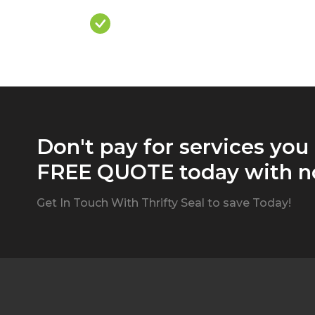
Over Priced Quote
Don't pay for services you
FREE QUOTE today with no
Get In Touch With Thrifty Seal to save Today!