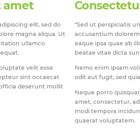
t amet
Consectetur
ipiscing elit, sed do
"Sed ut perspiciatis u
olore magna aliqua. Ut
accusantium dolorem
itation ullamco
eaque ipsa quae ab ill
sequat.
beatae vitae dicta sun
oluptate velit esse
Nemo enim ipsam volu
cepteur sint occaecat
odit aut fugit, sed qu
fficia deserunt mollit
Neque porro quisquam 
amet, consectetur, ad
modi tempora incidun
quaerat voluptatem.