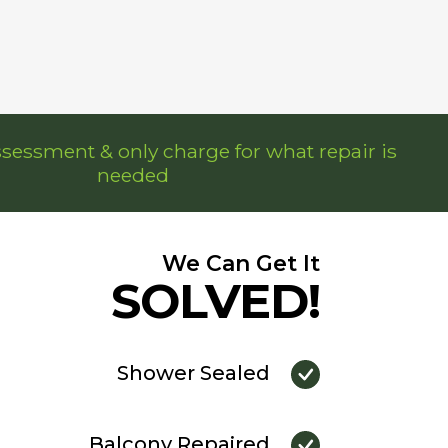
ssessment & only charge for what repair is
needed
We Can Get It
SOLVED!
Shower Sealed
Balcony Repaired