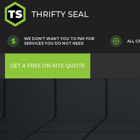
WE DON'T WANT YOU TO PAY FOR
ALL C
SERVICES YOU DO NOT NEED
GET A FREE ON-SITE QUOTE