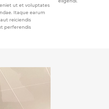
eligendi.
eniet ut et voluptates
andae. Itaque earum
aut reiciendis
ut perferendis