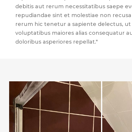
debitis aut rerum necessitatibus saepe ev
repudiandae sint et molestiae non recus
rerum hic tenetur a sapiente delectus, ut 
voluptatibus maiores alias consequatur a
doloribus asperiores repellat."