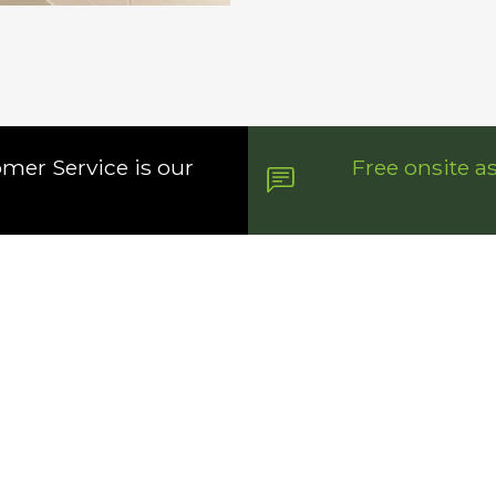
omer Service is our
Free onsite a