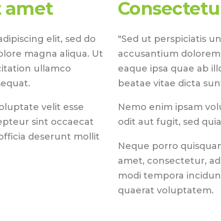
t amet
Consectetur
ipiscing elit, sed do
"Sed ut perspiciatis u
olore magna aliqua. Ut
accusantium dolorem
itation ullamco
eaque ipsa quae ab ill
sequat.
beatae vitae dicta sun
oluptate velit esse
Nemo enim ipsam volu
cepteur sint occaecat
odit aut fugit, sed qu
fficia deserunt mollit
Neque porro quisquam 
amet, consectetur, ad
modi tempora incidun
quaerat voluptatem.