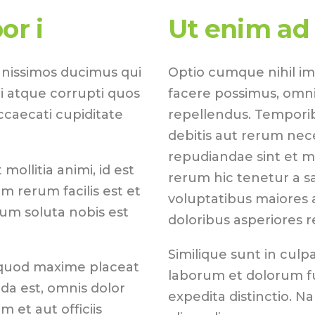
or i
Ut enim ad
gnissimos ducimus qui
Optio cumque nihil i
i atque corrupti quos
facere possimus, omni
ccaecati cupiditate
repellendus. Temporib
debitis aut rerum nec
repudiandae sint et 
mollitia animi, id est
rerum hic tenetur a sa
 rerum facilis est et
voluptatibus maiores 
cum soluta nobis est
doloribus asperiores r
Similique sunt in culpa
 quod maxime placeat
laborum et dolorum fu
a est, omnis dolor
expedita distinctio. N
et aut officiis