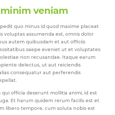
 minim veniam
mpedit quo minus id quod maxime placeat
s voluptas assumenda est, omnis dolor
us autem quibusdam et aut officiis
essitatibus saepe eveniet ut et voluptates
molestiae non recusandae. Itaque earum
piente delectus, ut aut reiciendis
alias consequatur aut perferendis
epellat.
 qui officia deserunt mollitia animi, id est
ga. Et harum quidem rerum facilis est et
am libero tempore, cum soluta nobis est