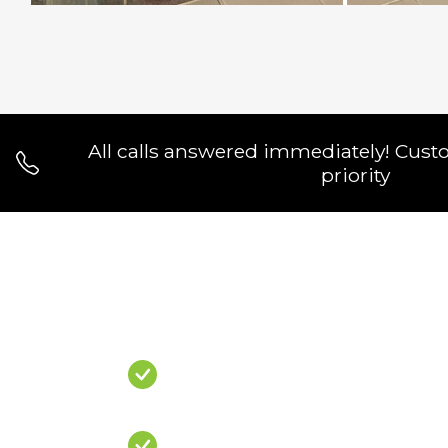
All calls answered immediately! Cust
priority
Do You Have A
PROBLEM?
Leaking Shower
Leaking Balcony