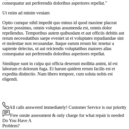
consequatur aut perferendis doloribus asperiores repellat."
Ut enim ad minim veniam
Optio cumque nihil impedit quo minus id quod maxime placeat
facere possimus, omnis voluptas assumenda est, omnis dolor
repellendus. Temporibus autem quibusdam et aut officiis debitis aut
rerum necessitatibus saepe eveniet ut et voluptates repudiandae sint
et molestiae non recusandae. Itaque earum rerum hic tenetur a
sapiente delectus, ut aut reiciendis voluptatibus maiores alias
consequatur aut perferendis doloribus asperiores repellat.
Similique sunt in culpa qui officia deserunt mollitia animi, id est
laborum et dolorum fuga. Et harum quidem rerum facilis est et
expedita distinctio. Nam libero tempore, cum soluta nobis est
eligendi.
All calls answered immediately! Customer Service is our priority
Free onsite assessment & only charge for what repair is needed
Do You Have A
Problem?