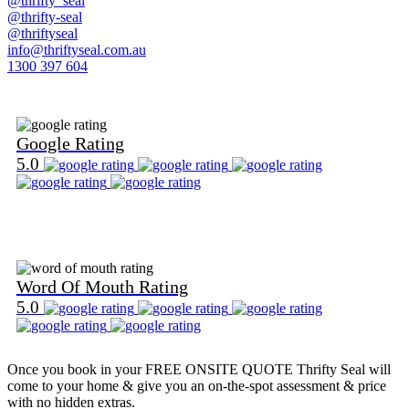
@thrifty_seal
@thrifty-seal
@thriftyseal
info@thriftyseal.com.au
1300 397 604
Find Us on Google
Google Rating
5.0
Find Us on Word Of Mouth
Word Of Mouth Rating
5.0
Once you book in your
FREE ONSITE QUOTE
Thrifty Seal will
come to your home & give you an on-the-spot assessment & price
with no hidden extras.