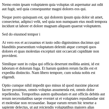
Nemo enim ipsam voluptatem quia voluptas sit aspernatur aut odit
aut fugit, sed quia consequuntur magni dolores eos qui.
Neque porro quisquam est, qui dolorem ipsum quia dolor sit amet,
consectetur, adipisci velit, sed quia non numquam eius modi tempora
incidunt ut labore et dolore magnam aliquam quaerat voluptatem.
Sed do eiusmod tempor i
At vero eos et accusamus et iusto odio dignissimos ducimus qui
blanditiis praesentium voluptatum deleniti atque corrupti quos
dolores et quas molestias excepturi sint occaecati cupiditate non
provident.
Similique sunt in culpa qui officia deserunt mollitia animi, id est
laborum et dolorum fuga. Et harum quidem rerum facilis est et
expedita distinctio. Nam libero tempore, cum soluta nobis est
eligendi.
Optio cumque nihil impedit quo minus id quod maxime placeat
facere possimus, omnis voluptas assumenda est, omnis dolor
repellendus. Temporibus autem quibusdam et aut officiis debitis aut
rerum necessitatibus saepe eveniet ut et voluptates repudiandae sint
et molestiae non recusandae. Itaque earum rerum hic tenetur a
sapiente delectus, ut aut reiciendis voluptatibus maiores alias