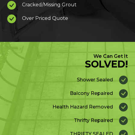
Cracked/Missing Grout
Over Priced Quote
We Can Get It
SOLVED!
Shower Sealed
Balcony Repaired
Health Hazard Removed
Thrifty Repaired
THRIFTY SEALED