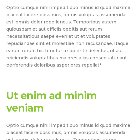
Optio cumque nihil impedit quo minus id quod maxime
placeat facere possimus, omnis voluptas assumenda
est, omnis dolor repellendus. Temporibus autem
quibusdam et aut officiis debitis aut rerum
necessitatibus saepe eveniet ut et voluptates
repudiandae sint et molestiae non recusandae. Itaque
earum rerum hic tenetur a sapiente delectus, ut aut
reiciendis voluptatibus maiores alias consequatur aut
perferendis doloribus asperiores repellat."
Ut enim ad minim
veniam
Optio cumque nihil impedit quo minus id quod maxime
placeat facere possimus, omnis voluptas assumenda
est, omnis dolor repellendus. Temporibus autem