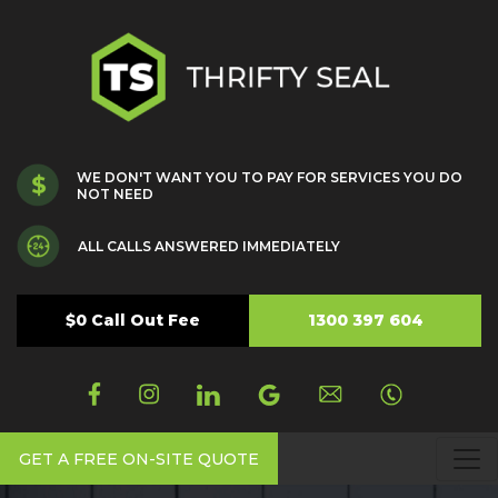
WE DON'T WANT YOU TO PAY FOR SERVICES YOU DO
NOT NEED
ALL CALLS ANSWERED IMMEDIATELY
$0 Call Out Fee
1300 397 604
GET A FREE ON-SITE QUOTE