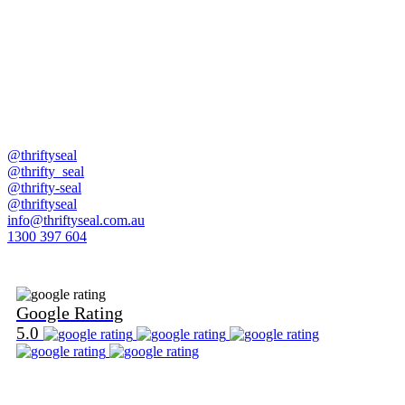
@thriftyseal
@thrifty_seal
@thrifty-seal
@thriftyseal
info@thriftyseal.com.au
1300 397 604
Find Us on Google
Google Rating
5.0
Find Us on Word Of Mouth