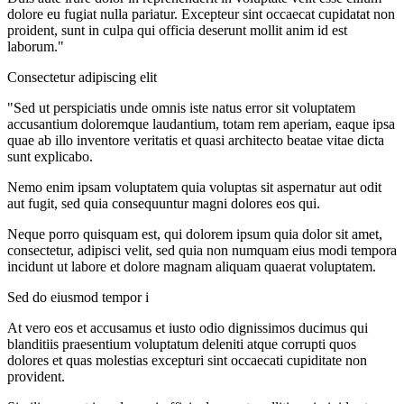
dolore eu fugiat nulla pariatur. Excepteur sint occaecat cupidatat non
proident, sunt in culpa qui officia deserunt mollit anim id est
laborum."
Consectetur adipiscing elit
"Sed ut perspiciatis unde omnis iste natus error sit voluptatem
accusantium doloremque laudantium, totam rem aperiam, eaque ipsa
quae ab illo inventore veritatis et quasi architecto beatae vitae dicta
sunt explicabo.
Nemo enim ipsam voluptatem quia voluptas sit aspernatur aut odit
aut fugit, sed quia consequuntur magni dolores eos qui.
Neque porro quisquam est, qui dolorem ipsum quia dolor sit amet,
consectetur, adipisci velit, sed quia non numquam eius modi tempora
incidunt ut labore et dolore magnam aliquam quaerat voluptatem.
Sed do eiusmod tempor i
At vero eos et accusamus et iusto odio dignissimos ducimus qui
blanditiis praesentium voluptatum deleniti atque corrupti quos
dolores et quas molestias excepturi sint occaecati cupiditate non
provident.