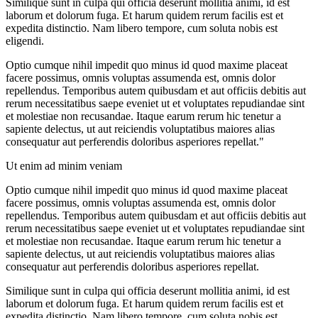
Similique sunt in culpa qui officia deserunt mollitia animi, id est
laborum et dolorum fuga. Et harum quidem rerum facilis est et
expedita distinctio. Nam libero tempore, cum soluta nobis est
eligendi.
Optio cumque nihil impedit quo minus id quod maxime placeat
facere possimus, omnis voluptas assumenda est, omnis dolor
repellendus. Temporibus autem quibusdam et aut officiis debitis aut
rerum necessitatibus saepe eveniet ut et voluptates repudiandae sint
et molestiae non recusandae. Itaque earum rerum hic tenetur a
sapiente delectus, ut aut reiciendis voluptatibus maiores alias
consequatur aut perferendis doloribus asperiores repellat."
Ut enim ad minim veniam
Optio cumque nihil impedit quo minus id quod maxime placeat
facere possimus, omnis voluptas assumenda est, omnis dolor
repellendus. Temporibus autem quibusdam et aut officiis debitis aut
rerum necessitatibus saepe eveniet ut et voluptates repudiandae sint
et molestiae non recusandae. Itaque earum rerum hic tenetur a
sapiente delectus, ut aut reiciendis voluptatibus maiores alias
consequatur aut perferendis doloribus asperiores repellat.
Similique sunt in culpa qui officia deserunt mollitia animi, id est
laborum et dolorum fuga. Et harum quidem rerum facilis est et
expedita distinctio. Nam libero tempore, cum soluta nobis est