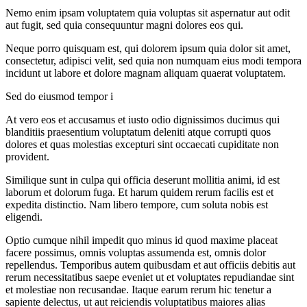
Nemo enim ipsam voluptatem quia voluptas sit aspernatur aut odit
aut fugit, sed quia consequuntur magni dolores eos qui.
Neque porro quisquam est, qui dolorem ipsum quia dolor sit amet,
consectetur, adipisci velit, sed quia non numquam eius modi tempora
incidunt ut labore et dolore magnam aliquam quaerat voluptatem.
Sed do eiusmod tempor i
At vero eos et accusamus et iusto odio dignissimos ducimus qui
blanditiis praesentium voluptatum deleniti atque corrupti quos
dolores et quas molestias excepturi sint occaecati cupiditate non
provident.
Similique sunt in culpa qui officia deserunt mollitia animi, id est
laborum et dolorum fuga. Et harum quidem rerum facilis est et
expedita distinctio. Nam libero tempore, cum soluta nobis est
eligendi.
Optio cumque nihil impedit quo minus id quod maxime placeat
facere possimus, omnis voluptas assumenda est, omnis dolor
repellendus. Temporibus autem quibusdam et aut officiis debitis aut
rerum necessitatibus saepe eveniet ut et voluptates repudiandae sint
et molestiae non recusandae. Itaque earum rerum hic tenetur a
sapiente delectus, ut aut reiciendis voluptatibus maiores alias