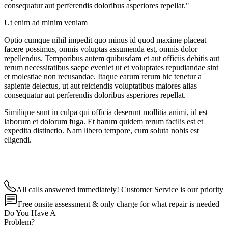
consequatur aut perferendis doloribus asperiores repellat."
Ut enim ad minim veniam
Optio cumque nihil impedit quo minus id quod maxime placeat
facere possimus, omnis voluptas assumenda est, omnis dolor
repellendus. Temporibus autem quibusdam et aut officiis debitis aut
rerum necessitatibus saepe eveniet ut et voluptates repudiandae sint
et molestiae non recusandae. Itaque earum rerum hic tenetur a
sapiente delectus, ut aut reiciendis voluptatibus maiores alias
consequatur aut perferendis doloribus asperiores repellat.
Similique sunt in culpa qui officia deserunt mollitia animi, id est
laborum et dolorum fuga. Et harum quidem rerum facilis est et
expedita distinctio. Nam libero tempore, cum soluta nobis est
eligendi.
All calls answered immediately! Customer Service is our priority
Free onsite assessment & only charge for what repair is needed
Do You Have A
Problem?