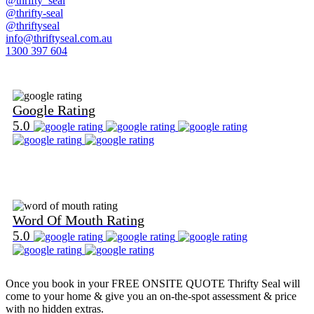
@thrifty_seal
@thrifty-seal
@thriftyseal
info@thriftyseal.com.au
1300 397 604
Find Us on Google
Google Rating
5.0
Find Us on Word Of Mouth
Word Of Mouth Rating
5.0
Once you book in your
FREE ONSITE QUOTE
Thrifty Seal will
come to your home & give you an on-the-spot assessment & price
with no hidden extras.