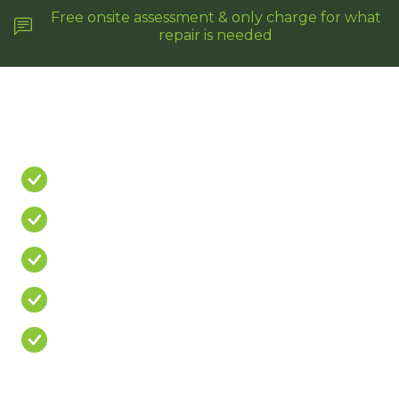
Free onsite assessment & only charge for what
repair is needed
Do You Have A
PROBLEM?
Leaking Shower
Leaking Balcony
Mouldy Silicone
Cracked/Missing Grout
Over Priced Quote