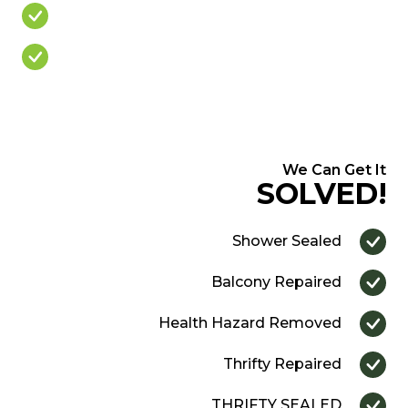
Cracked/Missing Grout
Over Priced Quote
We Can Get It
SOLVED!
Shower Sealed
Balcony Repaired
Health Hazard Removed
Thrifty Repaired
THRIFTY SEALED