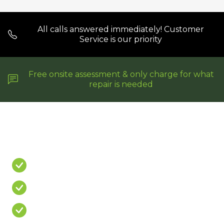
All calls answered immediately! Customer
Service is our priority
Free onsite assessment & only charge for what
repair is needed
Do You Have A
PROBLEM?
Leaking Shower
Leaking Balcony
Mouldy Silicone