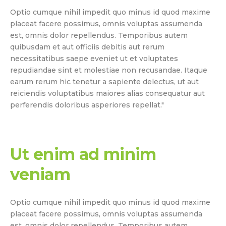
Optio cumque nihil impedit quo minus id quod maxime
placeat facere possimus, omnis voluptas assumenda
est, omnis dolor repellendus. Temporibus autem
quibusdam et aut officiis debitis aut rerum
necessitatibus saepe eveniet ut et voluptates
repudiandae sint et molestiae non recusandae. Itaque
earum rerum hic tenetur a sapiente delectus, ut aut
reiciendis voluptatibus maiores alias consequatur aut
perferendis doloribus asperiores repellat."
Ut enim ad minim
veniam
Optio cumque nihil impedit quo minus id quod maxime
placeat facere possimus, omnis voluptas assumenda
est, omnis dolor repellendus. Temporibus autem