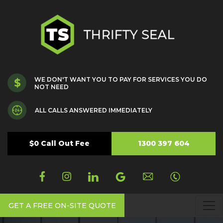
WE DON'T WANT YOU TO PAY FOR SERVICES YOU DO
NOT NEED
ALL CALLS ANSWERED IMMEDIATELY
$0 Call Out Fee
1300 397 604
GET A FREE ON-SITE QUOTE