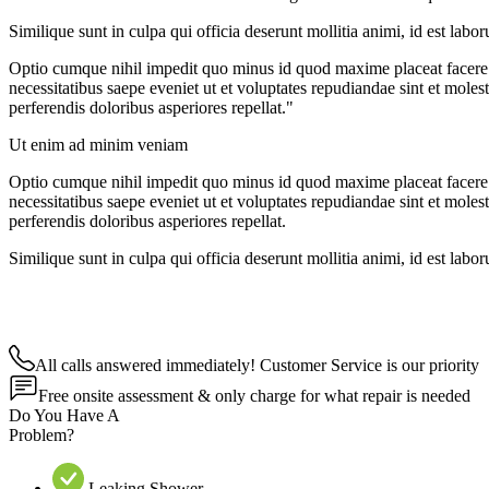
Similique sunt in culpa qui officia deserunt mollitia animi, id est lab
Optio cumque nihil impedit quo minus id quod maxime placeat facere 
necessitatibus saepe eveniet ut et voluptates repudiandae sint et moles
perferendis doloribus asperiores repellat."
Ut enim ad minim veniam
Optio cumque nihil impedit quo minus id quod maxime placeat facere 
necessitatibus saepe eveniet ut et voluptates repudiandae sint et moles
perferendis doloribus asperiores repellat.
Similique sunt in culpa qui officia deserunt mollitia animi, id est lab
All calls answered immediately! Customer Service is our priority
Free onsite assessment & only charge for what repair is needed
Do You Have A
Problem?
Leaking Shower