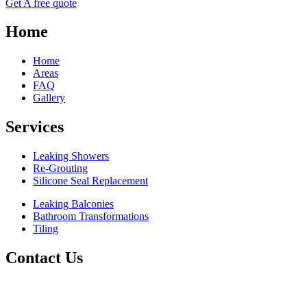
Get A free quote
Home
Home
Areas
FAQ
Gallery
Services
Leaking Showers
Re-Grouting
Silicone Seal Replacement
Leaking Balconies
Bathroom Transformations
Tiling
Contact Us