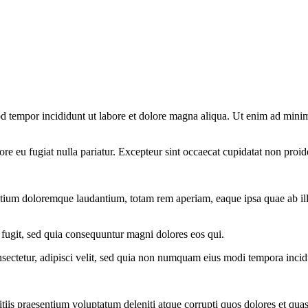
d tempor incididunt ut labore et dolore magna aliqua. Ut enim ad minim 
lore eu fugiat nulla pariatur. Excepteur sint occaecat cupidatat non proid
ntium doloremque laudantium, totam rem aperiam, eaque ipsa quae ab illo i
 fugit, sed quia consequuntur magni dolores eos qui.
sectetur, adipisci velit, sed quia non numquam eius modi tempora inci
iis praesentium voluptatum deleniti atque corrupti quos dolores et quas 