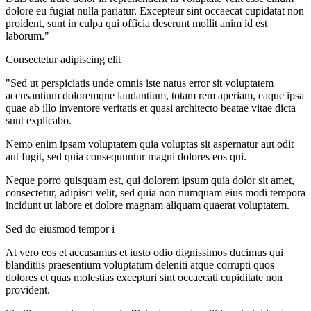
dolore eu fugiat nulla pariatur. Excepteur sint occaecat cupidatat non
proident, sunt in culpa qui officia deserunt mollit anim id est
laborum."
Consectetur adipiscing elit
"Sed ut perspiciatis unde omnis iste natus error sit voluptatem
accusantium doloremque laudantium, totam rem aperiam, eaque ipsa
quae ab illo inventore veritatis et quasi architecto beatae vitae dicta
sunt explicabo.
Nemo enim ipsam voluptatem quia voluptas sit aspernatur aut odit
aut fugit, sed quia consequuntur magni dolores eos qui.
Neque porro quisquam est, qui dolorem ipsum quia dolor sit amet,
consectetur, adipisci velit, sed quia non numquam eius modi tempora
incidunt ut labore et dolore magnam aliquam quaerat voluptatem.
Sed do eiusmod tempor i
At vero eos et accusamus et iusto odio dignissimos ducimus qui
blanditiis praesentium voluptatum deleniti atque corrupti quos
dolores et quas molestias excepturi sint occaecati cupiditate non
provident.