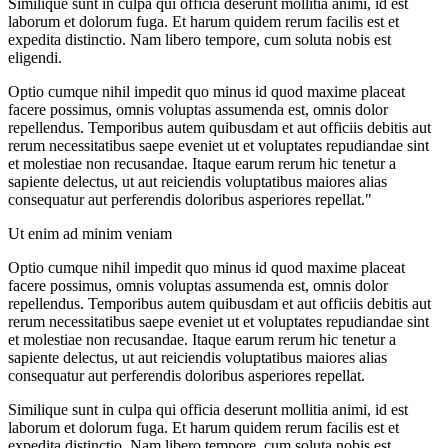
Similique sunt in culpa qui officia deserunt mollitia animi, id est
laborum et dolorum fuga. Et harum quidem rerum facilis est et
expedita distinctio. Nam libero tempore, cum soluta nobis est
eligendi.
Optio cumque nihil impedit quo minus id quod maxime placeat
facere possimus, omnis voluptas assumenda est, omnis dolor
repellendus. Temporibus autem quibusdam et aut officiis debitis aut
rerum necessitatibus saepe eveniet ut et voluptates repudiandae sint
et molestiae non recusandae. Itaque earum rerum hic tenetur a
sapiente delectus, ut aut reiciendis voluptatibus maiores alias
consequatur aut perferendis doloribus asperiores repellat."
Ut enim ad minim veniam
Optio cumque nihil impedit quo minus id quod maxime placeat
facere possimus, omnis voluptas assumenda est, omnis dolor
repellendus. Temporibus autem quibusdam et aut officiis debitis aut
rerum necessitatibus saepe eveniet ut et voluptates repudiandae sint
et molestiae non recusandae. Itaque earum rerum hic tenetur a
sapiente delectus, ut aut reiciendis voluptatibus maiores alias
consequatur aut perferendis doloribus asperiores repellat.
Similique sunt in culpa qui officia deserunt mollitia animi, id est
laborum et dolorum fuga. Et harum quidem rerum facilis est et
expedita distinctio. Nam libero tempore, cum soluta nobis est