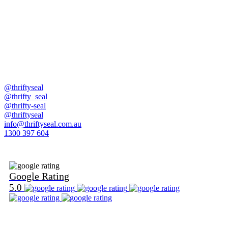
@thriftyseal
@thrifty_seal
@thrifty-seal
@thriftyseal
info@thriftyseal.com.au
1300 397 604
Find Us on Google
Google Rating
5.0
Find Us on Word Of Mouth