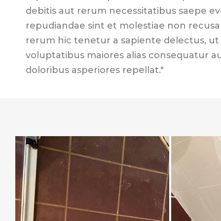
debitis aut rerum necessitatibus saepe ev
repudiandae sint et molestiae non recus
rerum hic tenetur a sapiente delectus, ut 
voluptatibus maiores alias consequatur a
doloribus asperiores repellat."