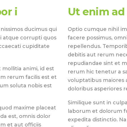
or i
Ut enim ad
gnissimos ducimus qui
Optio cumque nihil i
i atque corrupti quos
facere possimus, omni
ccaecati cupiditate
repellendus. Temporib
debitis aut rerum nec
repudiandae sint et 
mollitia animi, id est
rerum hic tenetur a sa
 rerum facilis est et
voluptatibus maiores 
cum soluta nobis est
doloribus asperiores r
Similique sunt in culpa
 quod maxime placeat
laborum et dolorum fu
a est, omnis dolor
expedita distinctio. N
et aut officiis