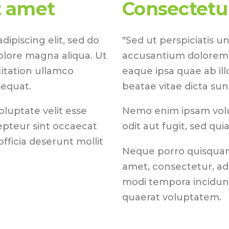
t amet
Consectetur
ipiscing elit, sed do
"Sed ut perspiciatis u
olore magna aliqua. Ut
accusantium dolorem
itation ullamco
eaque ipsa quae ab ill
sequat.
beatae vitae dicta sun
oluptate velit esse
Nemo enim ipsam volu
cepteur sint occaecat
odit aut fugit, sed qu
fficia deserunt mollit
Neque porro quisquam 
amet, consectetur, ad
modi tempora incidun
quaerat voluptatem.