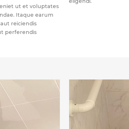
eligendi.
eniet ut et voluptates
andae. Itaque earum
aut reiciendis
ut perferendis