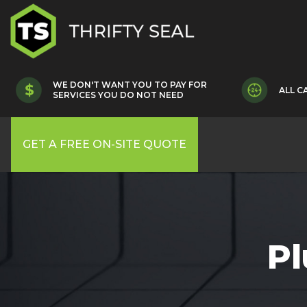
WE DON'T WANT YOU TO PAY FOR
ALL C
SERVICES YOU DO NOT NEED
GET A FREE ON-SITE QUOTE
P