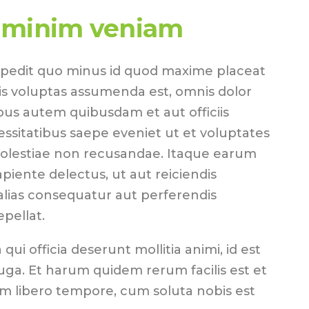
 minim veniam
mpedit quo minus id quod maxime placeat
s voluptas assumenda est, omnis dolor
us autem quibusdam et aut officiis
essitatibus saepe eveniet ut et voluptates
molestiae non recusandae. Itaque earum
piente delectus, ut aut reiciendis
alias consequatur aut perferendis
epellat.
 qui officia deserunt mollitia animi, id est
ga. Et harum quidem rerum facilis est et
am libero tempore, cum soluta nobis est