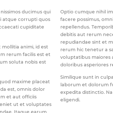
gnissimos ducimus qui
Optio cumque nihil i
i atque corrupti quos
facere possimus, omni
ccaecati cupiditate
repellendus. Temporib
debitis aut rerum nec
repudiandae sint et 
mollitia animi, id est
rerum hic tenetur a sa
 rerum facilis est et
voluptatibus maiores 
cum soluta nobis est
doloribus asperiores r
Similique sunt in culpa
 quod maxime placeat
laborum et dolorum fu
a est, omnis dolor
expedita distinctio. N
et aut officiis
eligendi.
eniet ut et voluptates
andae. Itaque earum