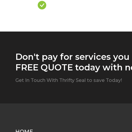
Over Priced Quote
Don't pay for services you
FREE QUOTE today with no
Get In Touch With Thrifty Seal to save Today!
HOME