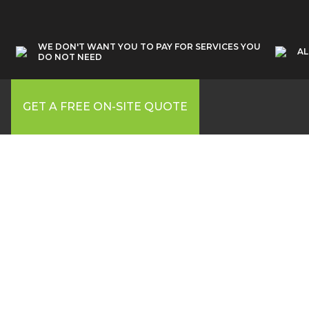
WE DON'T WANT YOU TO PAY FOR SERVICES YOU
AL
DO NOT NEED
GET A FREE ON-SITE QUOTE