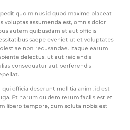
mpedit quo minus id quod maxime placeat
s voluptas assumenda est, omnis dolor
us autem quibusdam et aut officiis
essitatibus saepe eveniet ut et voluptates
molestiae non recusandae. Itaque earum
piente delectus, ut aut reiciendis
alias consequatur aut perferendis
epellat.
 qui officia deserunt mollitia animi, id est
ga. Et harum quidem rerum facilis est et
am libero tempore, cum soluta nobis est