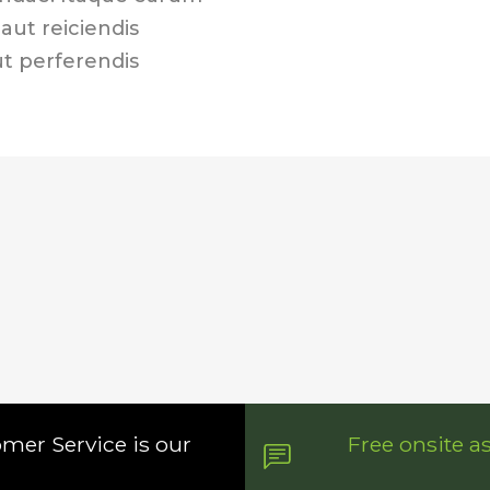
aut reiciendis
ut perferendis
omer Service is our
Free onsite a