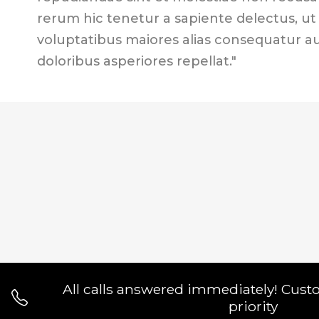
rerum hic tenetur a sapiente delectus, ut 
voluptatibus maiores alias consequatur a
doloribus asperiores repellat."
All calls answered immediately! Cust
priority