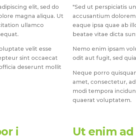
ipiscing elit, sed do
"Sed ut perspiciatis u
olore magna aliqua. Ut
accusantium dolorem
itation ullamco
eaque ipsa quae ab ill
sequat.
beatae vitae dicta sun
oluptate velit esse
Nemo enim ipsam volu
cepteur sint occaecat
odit aut fugit, sed qu
fficia deserunt mollit
Neque porro quisquam 
amet, consectetur, ad
modi tempora incidun
quaerat voluptatem.
or i
Ut enim ad