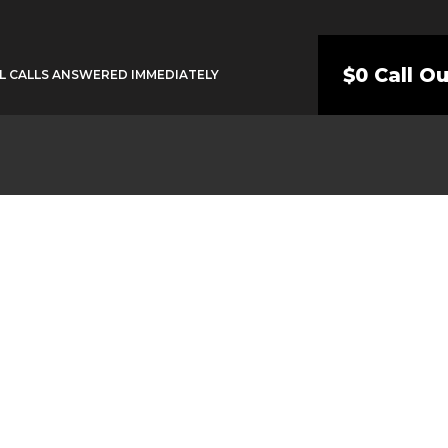
$0 Call O
L CALLS ANSWERED IMMEDIATELY
Plumber Marsfiel