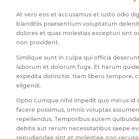
At vero eos et accusamus et iusto odio di
blanditiis praesentium voluptatum delenit
dolores et quas molestias excepturi sint o
non provident.
Similique sunt in culpa qui officia deserunt 
laborum et dolorum fuga. Et harum quidem
expedita distinctio. Nam libero tempore, 
eligendi.
Optio cumque nihil impedit quo minus id
facere possimus, omnis voluptas assumend
repellendus. Temporibus autem quibusdam 
debitis aut rerum necessitatibus saepe ev
repudiandae sint et molestiae non recus