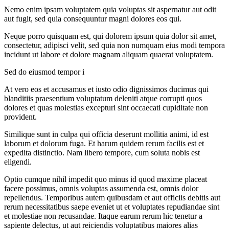
Nemo enim ipsam voluptatem quia voluptas sit aspernatur aut odit
aut fugit, sed quia consequuntur magni dolores eos qui.
Neque porro quisquam est, qui dolorem ipsum quia dolor sit amet,
consectetur, adipisci velit, sed quia non numquam eius modi tempora
incidunt ut labore et dolore magnam aliquam quaerat voluptatem.
Sed do eiusmod tempor i
At vero eos et accusamus et iusto odio dignissimos ducimus qui
blanditiis praesentium voluptatum deleniti atque corrupti quos
dolores et quas molestias excepturi sint occaecati cupiditate non
provident.
Similique sunt in culpa qui officia deserunt mollitia animi, id est
laborum et dolorum fuga. Et harum quidem rerum facilis est et
expedita distinctio. Nam libero tempore, cum soluta nobis est
eligendi.
Optio cumque nihil impedit quo minus id quod maxime placeat
facere possimus, omnis voluptas assumenda est, omnis dolor
repellendus. Temporibus autem quibusdam et aut officiis debitis aut
rerum necessitatibus saepe eveniet ut et voluptates repudiandae sint
et molestiae non recusandae. Itaque earum rerum hic tenetur a
sapiente delectus, ut aut reiciendis voluptatibus maiores alias