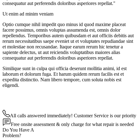
consequatur aut perferendis doloribus asperiores repellat."
Ut enim ad minim veniam
Optio cumque nihil impedit quo minus id quod maxime placeat
facere possimus, omnis voluptas assumenda est, omnis dolor
repellendus. Temporibus autem quibusdam et aut officiis debitis aut
rerum necessitatibus saepe eveniet ut et voluptates repudiandae sint
et molestiae non recusandae. Itaque earum rerum hic tenetur a
sapiente delectus, ut aut reiciendis voluptatibus maiores alias
consequatur aut perferendis doloribus asperiores repellat.
Similique sunt in culpa qui officia deserunt mollitia animi, id est
laborum et dolorum fuga. Et harum quidem rerum facilis est et
expedita distinctio. Nam libero tempore, cum soluta nobis est
eligendi.
All calls answered immediately! Customer Service is our priority
Free onsite assessment & only charge for what repair is needed
Do You Have A
Problem?