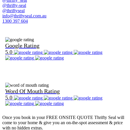
@thrifty_seal
@thrifty-seal
@thriftyseal
info@thriftyseal.com.au
1300 397 604
Find Us on Google
Google Rating
5.0
Find Us on Word Of Mouth
Word Of Mouth Rating
5.0
Once you book in your
FREE ONSITE QUOTE
Thrifty Seal will
come to your home & give you an on-the-spot assessment & price
with no hidden extras.