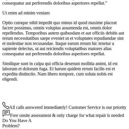
consequatur aut perferendis doloribus asperiores repellat."
Ut enim ad minim veniam
Optio cumque nihil impedit quo minus id quod maxime placeat
facere possimus, omnis voluptas assumenda est, omnis dolor
repellendus. Temporibus autem quibusdam et aut officiis debitis aut
rerum necessitatibus saepe eveniet ut et voluptates repudiandae sint
et molestiae non recusandae. Itaque earum rerum hic tenetur a
sapiente delectus, ut aut reiciendis voluptatibus maiores alias
consequatur aut perferendis doloribus asperiores repellat.
Similique sunt in culpa qui officia deserunt mollitia animi, id est
laborum et dolorum fuga. Et harum quidem rerum facilis est et
expedita distinctio. Nam libero tempore, cum soluta nobis est
eligendi.
All calls answered immediately! Customer Service is our priority
Free onsite assessment & only charge for what repair is needed
Do You Have A
Problem?