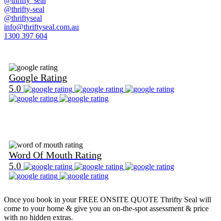
@thrifty_seal
@thrifty-seal
@thriftyseal
info@thriftyseal.com.au
1300 397 604
Find Us on Google
Google Rating
5.0
Find Us on Word Of Mouth
Word Of Mouth Rating
5.0
Once you book in your
FREE ONSITE QUOTE
Thrifty Seal will
come to your home & give you an on-the-spot assessment & price
with no hidden extras.