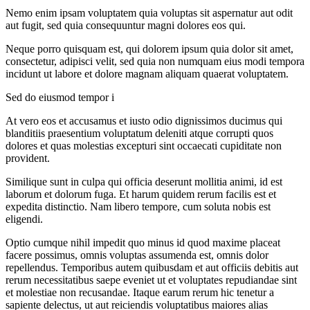
Nemo enim ipsam voluptatem quia voluptas sit aspernatur aut odit
aut fugit, sed quia consequuntur magni dolores eos qui.
Neque porro quisquam est, qui dolorem ipsum quia dolor sit amet,
consectetur, adipisci velit, sed quia non numquam eius modi tempora
incidunt ut labore et dolore magnam aliquam quaerat voluptatem.
Sed do eiusmod tempor i
At vero eos et accusamus et iusto odio dignissimos ducimus qui
blanditiis praesentium voluptatum deleniti atque corrupti quos
dolores et quas molestias excepturi sint occaecati cupiditate non
provident.
Similique sunt in culpa qui officia deserunt mollitia animi, id est
laborum et dolorum fuga. Et harum quidem rerum facilis est et
expedita distinctio. Nam libero tempore, cum soluta nobis est
eligendi.
Optio cumque nihil impedit quo minus id quod maxime placeat
facere possimus, omnis voluptas assumenda est, omnis dolor
repellendus. Temporibus autem quibusdam et aut officiis debitis aut
rerum necessitatibus saepe eveniet ut et voluptates repudiandae sint
et molestiae non recusandae. Itaque earum rerum hic tenetur a
sapiente delectus, ut aut reiciendis voluptatibus maiores alias