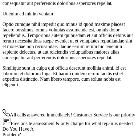
consequatur aut perferendis doloribus asperiores repellat."
Ut enim ad minim veniam
Optio cumque nihil impedit quo minus id quod maxime placeat
facere possimus, omnis voluptas assumenda est, omnis dolor
repellendus. Temporibus autem quibusdam et aut officiis debitis aut
rerum necessitatibus saepe eveniet ut et voluptates repudiandae sint
et molestiae non recusandae. Itaque earum rerum hic tenetur a
sapiente delectus, ut aut reiciendis voluptatibus maiores alias
consequatur aut perferendis doloribus asperiores repellat.
Similique sunt in culpa qui officia deserunt mollitia animi, id est
laborum et dolorum fuga. Et harum quidem rerum facilis est et
expedita distinctio. Nam libero tempore, cum soluta nobis est
eligendi.
All calls answered immediately! Customer Service is our priority
Free onsite assessment & only charge for what repair is needed
Do You Have A
Problem?