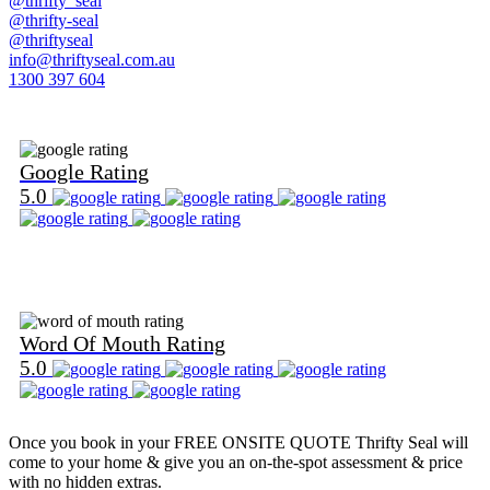
@thrifty_seal
@thrifty-seal
@thriftyseal
info@thriftyseal.com.au
1300 397 604
Find Us on Google
Google Rating
5.0
Find Us on Word Of Mouth
Word Of Mouth Rating
5.0
Once you book in your
FREE ONSITE QUOTE
Thrifty Seal will
come to your home & give you an on-the-spot assessment & price
with no hidden extras.