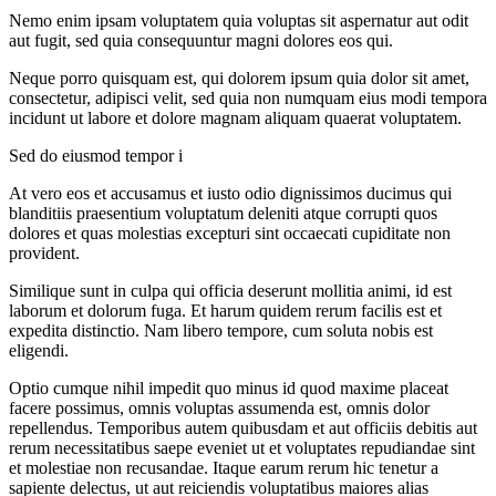
Nemo enim ipsam voluptatem quia voluptas sit aspernatur aut odit
aut fugit, sed quia consequuntur magni dolores eos qui.
Neque porro quisquam est, qui dolorem ipsum quia dolor sit amet,
consectetur, adipisci velit, sed quia non numquam eius modi tempora
incidunt ut labore et dolore magnam aliquam quaerat voluptatem.
Sed do eiusmod tempor i
At vero eos et accusamus et iusto odio dignissimos ducimus qui
blanditiis praesentium voluptatum deleniti atque corrupti quos
dolores et quas molestias excepturi sint occaecati cupiditate non
provident.
Similique sunt in culpa qui officia deserunt mollitia animi, id est
laborum et dolorum fuga. Et harum quidem rerum facilis est et
expedita distinctio. Nam libero tempore, cum soluta nobis est
eligendi.
Optio cumque nihil impedit quo minus id quod maxime placeat
facere possimus, omnis voluptas assumenda est, omnis dolor
repellendus. Temporibus autem quibusdam et aut officiis debitis aut
rerum necessitatibus saepe eveniet ut et voluptates repudiandae sint
et molestiae non recusandae. Itaque earum rerum hic tenetur a
sapiente delectus, ut aut reiciendis voluptatibus maiores alias