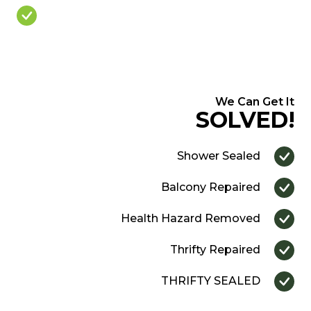
Over Priced Quote
We Can Get It
SOLVED!
Shower Sealed
Balcony Repaired
Health Hazard Removed
Thrifty Repaired
THRIFTY SEALED