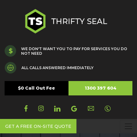
WE DON'T WANT YOU TO PAY FOR SERVICES YOU DO
NOT NEED
ALL CALLS ANSWERED IMMEDIATELY
$0 Call Out Fee
1300 397 604
GET A FREE ON-SITE QUOTE