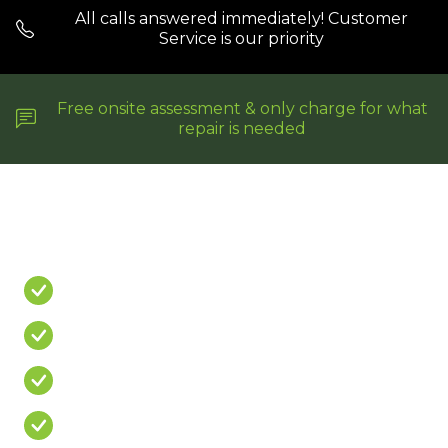
All calls answered immediately! Customer
Service is our priority
Free onsite assessment & only charge for what
repair is needed
Do You Have A
PROBLEM?
Leaking Shower
Leaking Balcony
Mouldy Silicone
Cracked/Missing Grout