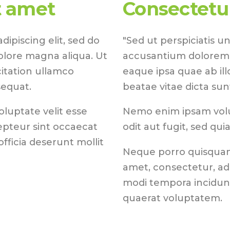
t amet
Consectetur
ipiscing elit, sed do
"Sed ut perspiciatis u
olore magna aliqua. Ut
accusantium dolorem
itation ullamco
eaque ipsa quae ab ill
sequat.
beatae vitae dicta sun
oluptate velit esse
Nemo enim ipsam volu
cepteur sint occaecat
odit aut fugit, sed qu
fficia deserunt mollit
Neque porro quisquam 
amet, consectetur, ad
modi tempora incidun
quaerat voluptatem.