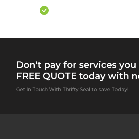
Over Priced Quote
Don't pay for services you
FREE QUOTE today with no
Get In Touch With Thrifty Seal to save Today!