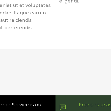
eligendi.
eniet ut et voluptates
andae. Itaque earum
aut reiciendis
ut perferendis
omer Service is our
Free onsite a