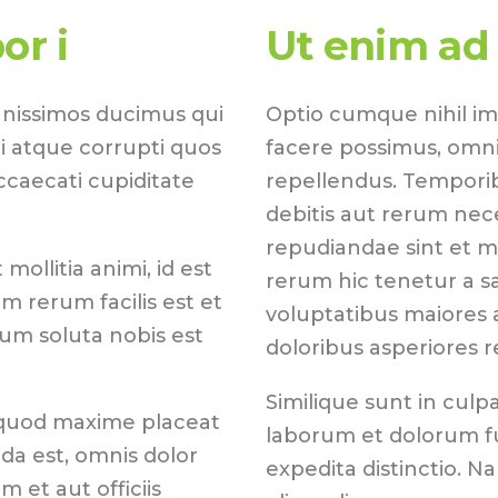
or i
Ut enim ad
gnissimos ducimus qui
Optio cumque nihil i
i atque corrupti quos
facere possimus, omni
ccaecati cupiditate
repellendus. Temporib
debitis aut rerum nec
repudiandae sint et 
mollitia animi, id est
rerum hic tenetur a sa
 rerum facilis est et
voluptatibus maiores 
cum soluta nobis est
doloribus asperiores r
Similique sunt in culpa
 quod maxime placeat
laborum et dolorum fu
a est, omnis dolor
expedita distinctio. N
et aut officiis