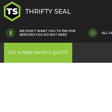
WE DON'T WANT YOU TO PAY FOR
ALL C
SERVICES YOU DO NOT NEED
GET A FREE ON-SITE QUOTE