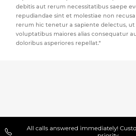
debitis aut rerum necessitatibus saepe ev
repudiandae sint et molestiae non recus
rerum hic tenetur a sapiente delectus, ut 
voluptatibus maiores alias consequatur a
doloribus asperiores repellat."
All calls answered immediately! Cust
priority