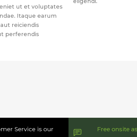
eligendi.
eniet ut et voluptates
andae. Itaque earum
aut reiciendis
ut perferendis
omer Service is our
Free onsite a