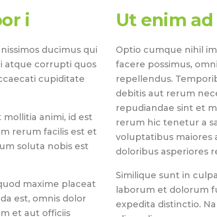
or i
Ut enim ad
gnissimos ducimus qui
Optio cumque nihil i
i atque corrupti quos
facere possimus, omni
ccaecati cupiditate
repellendus. Temporib
debitis aut rerum nec
repudiandae sint et 
mollitia animi, id est
rerum hic tenetur a sa
 rerum facilis est et
voluptatibus maiores 
cum soluta nobis est
doloribus asperiores r
Similique sunt in culpa
 quod maxime placeat
laborum et dolorum fu
a est, omnis dolor
expedita distinctio. N
et aut officiis