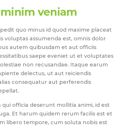
 minim veniam
mpedit quo minus id quod maxime placeat
s voluptas assumenda est, omnis dolor
us autem quibusdam et aut officiis
essitatibus saepe eveniet ut et voluptates
molestiae non recusandae. Itaque earum
piente delectus, ut aut reiciendis
alias consequatur aut perferendis
epellat.
 qui officia deserunt mollitia animi, id est
ga. Et harum quidem rerum facilis est et
am libero tempore, cum soluta nobis est