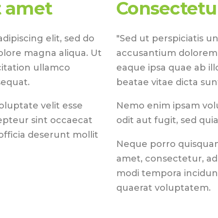
t amet
Consectetur
ipiscing elit, sed do
"Sed ut perspiciatis u
olore magna aliqua. Ut
accusantium dolorem
itation ullamco
eaque ipsa quae ab ill
sequat.
beatae vitae dicta sun
oluptate velit esse
Nemo enim ipsam volu
cepteur sint occaecat
odit aut fugit, sed qu
fficia deserunt mollit
Neque porro quisquam 
amet, consectetur, ad
modi tempora incidun
quaerat voluptatem.