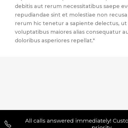
debitis aut rerum necessitatibus saepe ev
repudiandae sint et molestiae non recus
rerum hic tenetur a sapiente delectus, ut 
voluptatibus maiores alias consequatur a
doloribus asperiores repellat."
All calls answered immediately! Cust
priority