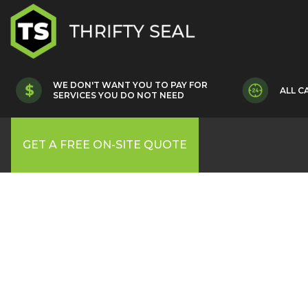
WE DON'T WANT YOU TO PAY FOR
ALL C
SERVICES YOU DO NOT NEED
GET A FREE ON-SITE QUOTE
Pl