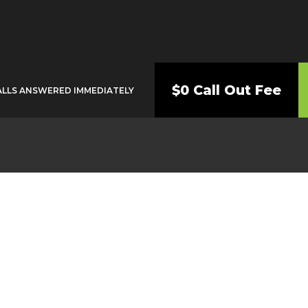
$0 Call Out Fee
ALLS ANSWERED IMMEDIATELY
umber Kings Lang