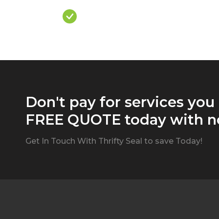
Over Priced Quote
Don't pay for services you
FREE QUOTE today with no
Get In Touch With Thrifty Seal to save Today!