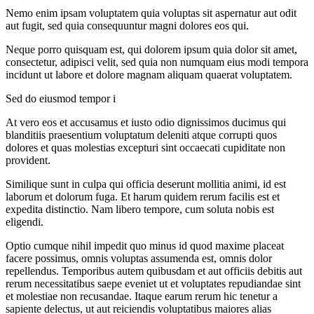
Nemo enim ipsam voluptatem quia voluptas sit aspernatur aut odit
aut fugit, sed quia consequuntur magni dolores eos qui.
Neque porro quisquam est, qui dolorem ipsum quia dolor sit amet,
consectetur, adipisci velit, sed quia non numquam eius modi tempora
incidunt ut labore et dolore magnam aliquam quaerat voluptatem.
Sed do eiusmod tempor i
At vero eos et accusamus et iusto odio dignissimos ducimus qui
blanditiis praesentium voluptatum deleniti atque corrupti quos
dolores et quas molestias excepturi sint occaecati cupiditate non
provident.
Similique sunt in culpa qui officia deserunt mollitia animi, id est
laborum et dolorum fuga. Et harum quidem rerum facilis est et
expedita distinctio. Nam libero tempore, cum soluta nobis est
eligendi.
Optio cumque nihil impedit quo minus id quod maxime placeat
facere possimus, omnis voluptas assumenda est, omnis dolor
repellendus. Temporibus autem quibusdam et aut officiis debitis aut
rerum necessitatibus saepe eveniet ut et voluptates repudiandae sint
et molestiae non recusandae. Itaque earum rerum hic tenetur a
sapiente delectus, ut aut reiciendis voluptatibus maiores alias