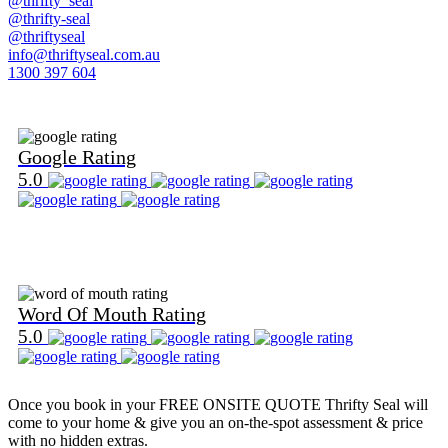
@thrifty_seal
@thrifty-seal
@thriftyseal
info@thriftyseal.com.au
1300 397 604
Find Us on Google
Google Rating
5.0
Find Us on Word Of Mouth
Word Of Mouth Rating
5.0
Once you book in your
FREE ONSITE QUOTE
Thrifty Seal will
come to your home & give you an on-the-spot assessment & price
with no hidden extras.