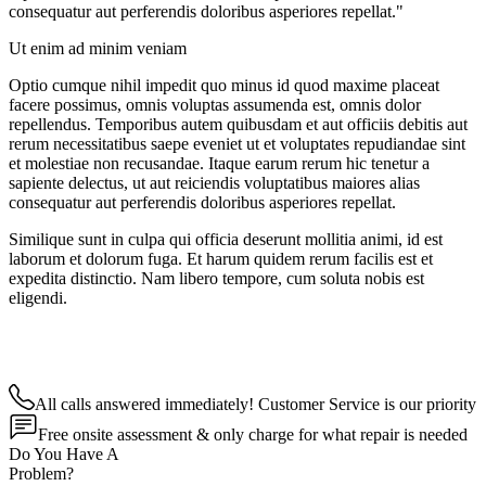
consequatur aut perferendis doloribus asperiores repellat."
Ut enim ad minim veniam
Optio cumque nihil impedit quo minus id quod maxime placeat
facere possimus, omnis voluptas assumenda est, omnis dolor
repellendus. Temporibus autem quibusdam et aut officiis debitis aut
rerum necessitatibus saepe eveniet ut et voluptates repudiandae sint
et molestiae non recusandae. Itaque earum rerum hic tenetur a
sapiente delectus, ut aut reiciendis voluptatibus maiores alias
consequatur aut perferendis doloribus asperiores repellat.
Similique sunt in culpa qui officia deserunt mollitia animi, id est
laborum et dolorum fuga. Et harum quidem rerum facilis est et
expedita distinctio. Nam libero tempore, cum soluta nobis est
eligendi.
All calls answered immediately! Customer Service is our priority
Free onsite assessment & only charge for what repair is needed
Do You Have A
Problem?