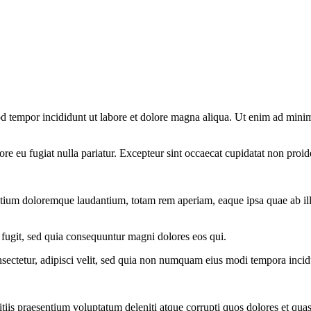
d tempor incididunt ut labore et dolore magna aliqua. Ut enim ad minim 
lore eu fugiat nulla pariatur. Excepteur sint occaecat cupidatat non proid
ntium doloremque laudantium, totam rem aperiam, eaque ipsa quae ab illo i
 fugit, sed quia consequuntur magni dolores eos qui.
sectetur, adipisci velit, sed quia non numquam eius modi tempora inci
iis praesentium voluptatum deleniti atque corrupti quos dolores et quas 