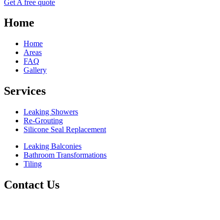
Get A free quote
Home
Home
Areas
FAQ
Gallery
Services
Leaking Showers
Re-Grouting
Silicone Seal Replacement
Leaking Balconies
Bathroom Transformations
Tiling
Contact Us