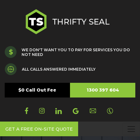
WE DON'T WANT YOU TO PAY FOR SERVICES YOU DO
NOT NEED
ALL CALLS ANSWERED IMMEDIATELY
$0 Call Out Fee
1300 397 604
GET A FREE ON-SITE QUOTE