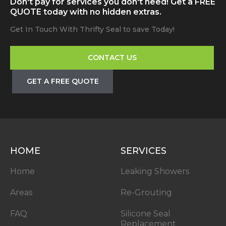
Don't pay for services you don't need! Get a FREE
QUOTE today with no hidden extras.
Get In Touch With Thrifty Seal to save Today!
CONTACT US
GET A FREE QUOTE
HOME
SERVICES
Home
Leaking Showers
Areas
Re-Grouting
FAQ
Silicone Seal
Replacement