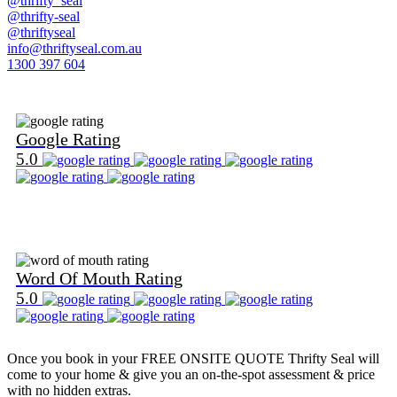
@thrifty_seal
@thrifty-seal
@thriftyseal
info@thriftyseal.com.au
1300 397 604
Find Us on Google
Google Rating
5.0
Find Us on Word Of Mouth
Word Of Mouth Rating
5.0
Once you book in your
FREE ONSITE QUOTE
Thrifty Seal will
come to your home & give you an on-the-spot assessment & price
with no hidden extras.