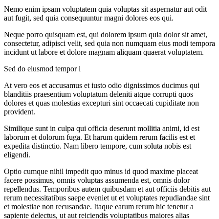
Nemo enim ipsam voluptatem quia voluptas sit aspernatur aut odit
aut fugit, sed quia consequuntur magni dolores eos qui.
Neque porro quisquam est, qui dolorem ipsum quia dolor sit amet,
consectetur, adipisci velit, sed quia non numquam eius modi tempora
incidunt ut labore et dolore magnam aliquam quaerat voluptatem.
Sed do eiusmod tempor i
At vero eos et accusamus et iusto odio dignissimos ducimus qui
blanditiis praesentium voluptatum deleniti atque corrupti quos
dolores et quas molestias excepturi sint occaecati cupiditate non
provident.
Similique sunt in culpa qui officia deserunt mollitia animi, id est
laborum et dolorum fuga. Et harum quidem rerum facilis est et
expedita distinctio. Nam libero tempore, cum soluta nobis est
eligendi.
Optio cumque nihil impedit quo minus id quod maxime placeat
facere possimus, omnis voluptas assumenda est, omnis dolor
repellendus. Temporibus autem quibusdam et aut officiis debitis aut
rerum necessitatibus saepe eveniet ut et voluptates repudiandae sint
et molestiae non recusandae. Itaque earum rerum hic tenetur a
sapiente delectus, ut aut reiciendis voluptatibus maiores alias