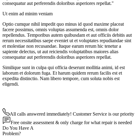
consequatur aut perferendis doloribus asperiores repellat."
Ut enim ad minim veniam
Optio cumque nihil impedit quo minus id quod maxime placeat
facere possimus, omnis voluptas assumenda est, omnis dolor
repellendus. Temporibus autem quibusdam et aut officiis debitis aut
rerum necessitatibus saepe eveniet ut et voluptates repudiandae sint
et molestiae non recusandae. Itaque earum rerum hic tenetur a
sapiente delectus, ut aut reiciendis voluptatibus maiores alias
consequatur aut perferendis doloribus asperiores repellat.
Similique sunt in culpa qui officia deserunt mollitia animi, id est
laborum et dolorum fuga. Et harum quidem rerum facilis est et
expedita distinctio. Nam libero tempore, cum soluta nobis est
eligendi.
All calls answered immediately! Customer Service is our priority
Free onsite assessment & only charge for what repair is needed
Do You Have A
Problem?