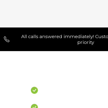
All calls answered immediately! Cust
priority
Do You Have A
PROBLEM?
Leaking Shower
Leaking Balcony