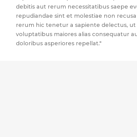
debitis aut rerum necessitatibus saepe ev
repudiandae sint et molestiae non recus
rerum hic tenetur a sapiente delectus, ut 
voluptatibus maiores alias consequatur a
doloribus asperiores repellat."