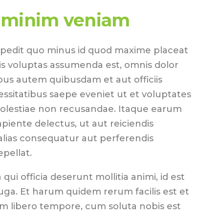
 minim veniam
mpedit quo minus id quod maxime placeat
s voluptas assumenda est, omnis dolor
us autem quibusdam et aut officiis
essitatibus saepe eveniet ut et voluptates
molestiae non recusandae. Itaque earum
piente delectus, ut aut reiciendis
alias consequatur aut perferendis
epellat.
 qui officia deserunt mollitia animi, id est
ga. Et harum quidem rerum facilis est et
am libero tempore, cum soluta nobis est