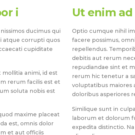
or i
Ut enim ad
gnissimos ducimus qui
Optio cumque nihil i
i atque corrupti quos
facere possimus, omni
ccaecati cupiditate
repellendus. Temporib
debitis aut rerum nec
repudiandae sint et 
mollitia animi, id est
rerum hic tenetur a sa
 rerum facilis est et
voluptatibus maiores 
cum soluta nobis est
doloribus asperiores r
Similique sunt in culpa
 quod maxime placeat
laborum et dolorum fu
a est, omnis dolor
expedita distinctio. N
et aut officiis