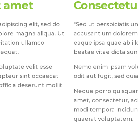
t amet
Consectetur
ipiscing elit, sed do
"Sed ut perspiciatis u
olore magna aliqua. Ut
accusantium dolorem
itation ullamco
eaque ipsa quae ab ill
sequat.
beatae vitae dicta sun
oluptate velit esse
Nemo enim ipsam volu
cepteur sint occaecat
odit aut fugit, sed qu
fficia deserunt mollit
Neque porro quisquam 
amet, consectetur, ad
modi tempora incidun
quaerat voluptatem.