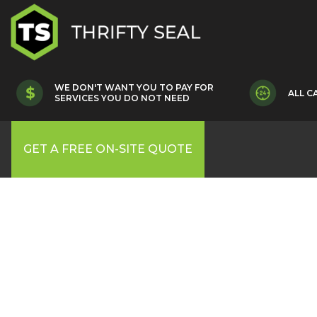
WE DON'T WANT YOU TO PAY FOR
ALL C
SERVICES YOU DO NOT NEED
GET A FREE ON-SITE QUOTE