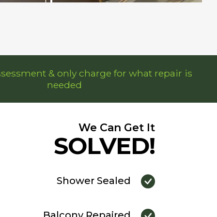
ssessment & only charge for what repair is
needed
We Can Get It
SOLVED!
Shower Sealed
Balcony Repaired