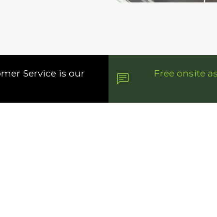
omer Service is our
Free onsite a