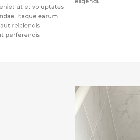
eligendi.
eniet ut et voluptates
andae. Itaque earum
aut reiciendis
ut perferendis