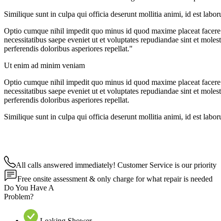
Similique sunt in culpa qui officia deserunt mollitia animi, id est lab
Optio cumque nihil impedit quo minus id quod maxime placeat facere 
necessitatibus saepe eveniet ut et voluptates repudiandae sint et moles
perferendis doloribus asperiores repellat."
Ut enim ad minim veniam
Optio cumque nihil impedit quo minus id quod maxime placeat facere 
necessitatibus saepe eveniet ut et voluptates repudiandae sint et moles
perferendis doloribus asperiores repellat.
Similique sunt in culpa qui officia deserunt mollitia animi, id est lab
All calls answered immediately! Customer Service is our priority
Free onsite assessment & only charge for what repair is needed
Do You Have A
Problem?
Leaking Shower