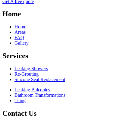
Get A free quote
Home
Home
Areas
FAQ
Gallery
Services
Leaking Showers
Re-Grouting
Silicone Seal Replacement
Leaking Balconies
Bathroom Transformations
Tiling
Contact Us