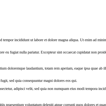
d tempor incididunt ut labore et dolore magna aliqua. Ut enim ad minim 
lore eu fugiat nulla pariatur. Excepteur sint occaecat cupidatat non proid
ntium doloremque laudantium, totam rem aperiam, eaque ipsa quae ab illo i
 fugit, sed quia consequuntur magni dolores eos qui.
sectetur, adipisci velit, sed quia non numquam eius modi tempora inci
iis praesentium voluptatum deleniti atque corrupti quos dolores et quas 