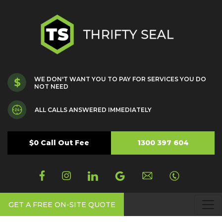
WE DON'T WANT YOU TO PAY FOR SERVICES YOU DO
NOT NEED
ALL CALLS ANSWERED IMMEDIATELY
$0 Call Out Fee
1300 397 604
GET A FREE ON-SITE QUOTE