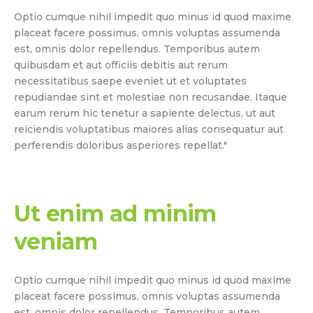
Optio cumque nihil impedit quo minus id quod maxime
placeat facere possimus, omnis voluptas assumenda
est, omnis dolor repellendus. Temporibus autem
quibusdam et aut officiis debitis aut rerum
necessitatibus saepe eveniet ut et voluptates
repudiandae sint et molestiae non recusandae. Itaque
earum rerum hic tenetur a sapiente delectus, ut aut
reiciendis voluptatibus maiores alias consequatur aut
perferendis doloribus asperiores repellat."
Ut enim ad minim
veniam
Optio cumque nihil impedit quo minus id quod maxime
placeat facere possimus, omnis voluptas assumenda
est, omnis dolor repellendus. Temporibus autem