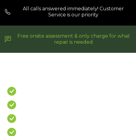
All calls answered immediately! Customer
Service is our priority
Free onsite assessment & only charge for what
repair is needed
Do You Have A
PROBLEM?
Leaking Shower
Leaking Balcony
Mouldy Silicone
Cracked/Missing Grout