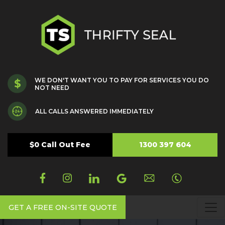
WE DON'T WANT YOU TO PAY FOR SERVICES YOU DO
NOT NEED
ALL CALLS ANSWERED IMMEDIATELY
$0 Call Out Fee
1300 397 604
GET A FREE ON-SITE QUOTE