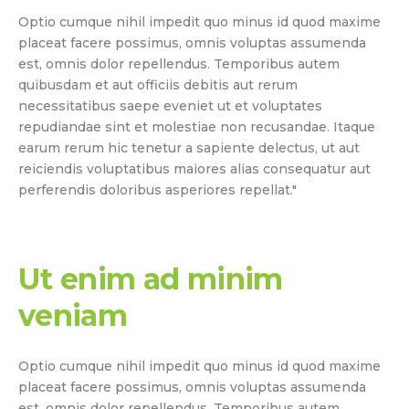
Optio cumque nihil impedit quo minus id quod maxime
placeat facere possimus, omnis voluptas assumenda
est, omnis dolor repellendus. Temporibus autem
quibusdam et aut officiis debitis aut rerum
necessitatibus saepe eveniet ut et voluptates
repudiandae sint et molestiae non recusandae. Itaque
earum rerum hic tenetur a sapiente delectus, ut aut
reiciendis voluptatibus maiores alias consequatur aut
perferendis doloribus asperiores repellat."
Ut enim ad minim
veniam
Optio cumque nihil impedit quo minus id quod maxime
placeat facere possimus, omnis voluptas assumenda
est, omnis dolor repellendus. Temporibus autem