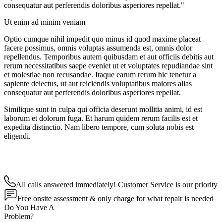
consequatur aut perferendis doloribus asperiores repellat."
Ut enim ad minim veniam
Optio cumque nihil impedit quo minus id quod maxime placeat
facere possimus, omnis voluptas assumenda est, omnis dolor
repellendus. Temporibus autem quibusdam et aut officiis debitis aut
rerum necessitatibus saepe eveniet ut et voluptates repudiandae sint
et molestiae non recusandae. Itaque earum rerum hic tenetur a
sapiente delectus, ut aut reiciendis voluptatibus maiores alias
consequatur aut perferendis doloribus asperiores repellat.
Similique sunt in culpa qui officia deserunt mollitia animi, id est
laborum et dolorum fuga. Et harum quidem rerum facilis est et
expedita distinctio. Nam libero tempore, cum soluta nobis est
eligendi.
All calls answered immediately! Customer Service is our priority
Free onsite assessment & only charge for what repair is needed
Do You Have A
Problem?