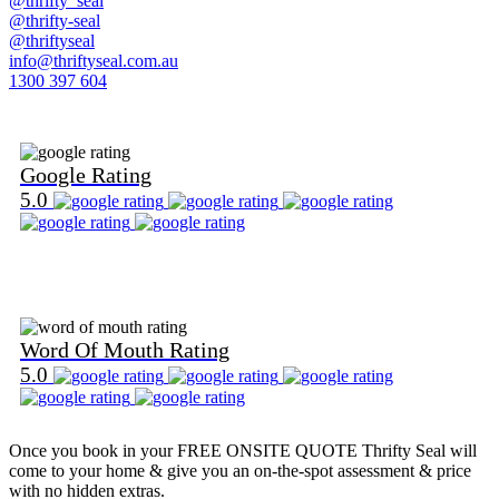
@thrifty_seal
@thrifty-seal
@thriftyseal
info@thriftyseal.com.au
1300 397 604
Find Us on Google
Google Rating
5.0
Find Us on Word Of Mouth
Word Of Mouth Rating
5.0
Once you book in your
FREE ONSITE QUOTE
Thrifty Seal will
come to your home & give you an on-the-spot assessment & price
with no hidden extras.