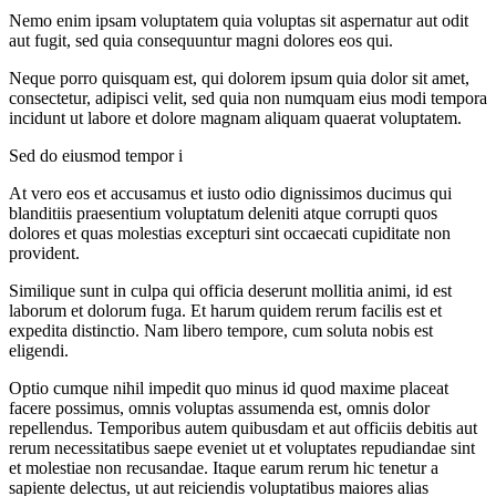
Nemo enim ipsam voluptatem quia voluptas sit aspernatur aut odit
aut fugit, sed quia consequuntur magni dolores eos qui.
Neque porro quisquam est, qui dolorem ipsum quia dolor sit amet,
consectetur, adipisci velit, sed quia non numquam eius modi tempora
incidunt ut labore et dolore magnam aliquam quaerat voluptatem.
Sed do eiusmod tempor i
At vero eos et accusamus et iusto odio dignissimos ducimus qui
blanditiis praesentium voluptatum deleniti atque corrupti quos
dolores et quas molestias excepturi sint occaecati cupiditate non
provident.
Similique sunt in culpa qui officia deserunt mollitia animi, id est
laborum et dolorum fuga. Et harum quidem rerum facilis est et
expedita distinctio. Nam libero tempore, cum soluta nobis est
eligendi.
Optio cumque nihil impedit quo minus id quod maxime placeat
facere possimus, omnis voluptas assumenda est, omnis dolor
repellendus. Temporibus autem quibusdam et aut officiis debitis aut
rerum necessitatibus saepe eveniet ut et voluptates repudiandae sint
et molestiae non recusandae. Itaque earum rerum hic tenetur a
sapiente delectus, ut aut reiciendis voluptatibus maiores alias