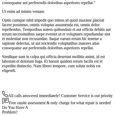
consequatur aut perferendis doloribus asperiores repellat."
Ut enim ad minim veniam
Optio cumque nihil impedit quo minus id quod maxime placeat
facere possimus, omnis voluptas assumenda est, omnis dolor
repellendus. Temporibus autem quibusdam et aut officiis debitis aut
rerum necessitatibus saepe eveniet ut et voluptates repudiandae sint
et molestiae non recusandae. Itaque earum rerum hic tenetur a
sapiente delectus, ut aut reiciendis voluptatibus maiores alias
consequatur aut perferendis doloribus asperiores repellat.
Similique sunt in culpa qui officia deserunt mollitia animi, id est
laborum et dolorum fuga. Et harum quidem rerum facilis est et
expedita distinctio. Nam libero tempore, cum soluta nobis est
eligendi.
All calls answered immediately! Customer Service is our priority
Free onsite assessment & only charge for what repair is needed
Do You Have A
Problem?