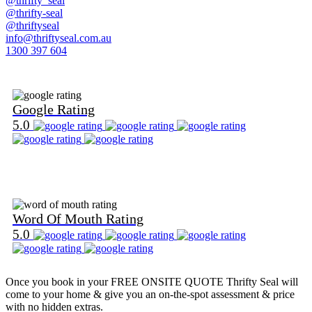
@thrifty_seal
@thrifty-seal
@thriftyseal
info@thriftyseal.com.au
1300 397 604
Find Us on Google
Google Rating
5.0
Find Us on Word Of Mouth
Word Of Mouth Rating
5.0
Once you book in your
FREE ONSITE QUOTE
Thrifty Seal will
come to your home & give you an on-the-spot assessment & price
with no hidden extras.