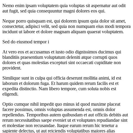
Nemo enim ipsam voluptatem quia voluptas sit aspernatur aut odit
aut fugit, sed quia consequuntur magni dolores eos qui.
Neque porro quisquam est, qui dolorem ipsum quia dolor sit amet,
consectetur, adipisci velit, sed quia non numquam eius modi tempora
incidunt ut labore et dolore magnam aliquam quaerat voluptatem.
Sed do eiusmod tempor i
At vero eos et accusamus et iusto odio dignissimos ducimus qui
blanditiis praesentium voluptatum deleniti atque corrupti quos
dolores et quas molestias excepturi sint occaecati cupiditate non
provident.
Similique sunt in culpa qui officia deserunt mollitia animi, id est
laborum et dolorum fuga. Et harum quidem rerum facilis est et
expedita distinctio. Nam libero tempore, cum soluta nobis est
eligendi.
Optio cumque nihil impedit quo minus id quod maxime placeat
facere possimus, omnis voluptas assumenda est, omnis dolor
repellendus. Temporibus autem quibusdam et aut officiis debitis aut
rerum necessitatibus saepe eveniet ut et voluptates repudiandae sint
et molestiae non recusandae. Itaque earum rerum hic tenetur a
sapiente delectus, ut aut reiciendis voluptatibus maiores alias