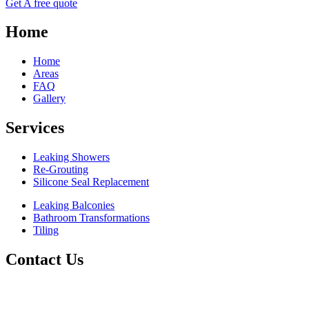
Get A free quote
Home
Home
Areas
FAQ
Gallery
Services
Leaking Showers
Re-Grouting
Silicone Seal Replacement
Leaking Balconies
Bathroom Transformations
Tiling
Contact Us