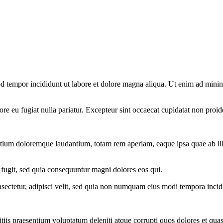
d tempor incididunt ut labore et dolore magna aliqua. Ut enim ad minim 
lore eu fugiat nulla pariatur. Excepteur sint occaecat cupidatat non proid
ntium doloremque laudantium, totam rem aperiam, eaque ipsa quae ab illo i
 fugit, sed quia consequuntur magni dolores eos qui.
sectetur, adipisci velit, sed quia non numquam eius modi tempora inci
iis praesentium voluptatum deleniti atque corrupti quos dolores et quas 