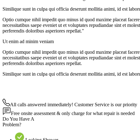
Similique sunt in culpa qui officia deserunt mollitia animi, id est lab
Optio cumque nihil impedit quo minus id quod maxime placeat facere 
necessitatibus saepe eveniet ut et voluptates repudiandae sint et moles
perferendis doloribus asperiores repellat."
Ut enim ad minim veniam
Optio cumque nihil impedit quo minus id quod maxime placeat facere 
necessitatibus saepe eveniet ut et voluptates repudiandae sint et moles
perferendis doloribus asperiores repellat.
Similique sunt in culpa qui officia deserunt mollitia animi, id est lab
All calls answered immediately! Customer Service is our priority
Free onsite assessment & only charge for what repair is needed
Do You Have A
Problem?
Leaking Shower